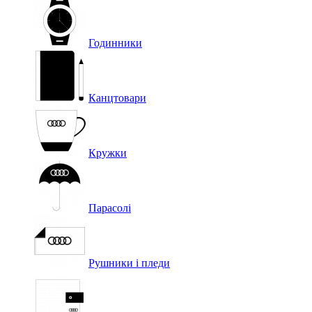
Годинники
Канцтовари
Кружки
Парасолі
Рушники і пледи