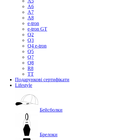
A5
A6
A7
A8
e-tron
e-tron GT
Q2
Q3
Q4 e-tron
Q5
Q7
Q8
R8
TT
Подарункові сертифікати
Lifestyle
Бейсболки
Брелоки