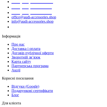
+38 (098) 452- 45-12
+38 (068) 691-16-89
+38 (099) 522-80-38
office@audi-accessories.shop
info@audi-accessories.shop
Замовити дзвінок
Інформація
Про нас
Доставка і оплата
Договір публічної оферти
Зворотній зв’язок
Карта сайту
Партнерська програма
Акції
Корисні посилання
Відгуки (Google)
Подарункові сертифікати
Блог
Для клієнта