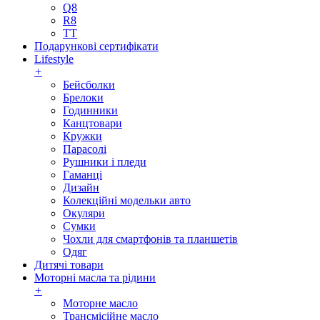
Q8
R8
TT
Подарункові сертифікати
Lifestyle
+
Бейсболки
Брелоки
Годинники
Канцтовари
Кружки
Парасолі
Рушники і пледи
Гаманці
Дизайн
Колекційні модельки авто
Окуляри
Сумки
Чохли для смартфонів та планшетів
Одяг
Дитячі товари
Моторні масла та рідини
+
Моторне масло
Трансмісійне масло