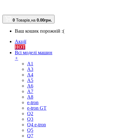
0
Товарів,
на
0.00
грн.
Ваш кошик порожній :(
Акції
HOT
Всі моделі машин
+
A1
A3
A4
A5
A6
A7
A8
e-tron
e-tron GT
Q2
Q3
Q4 e-tron
Q5
Q7