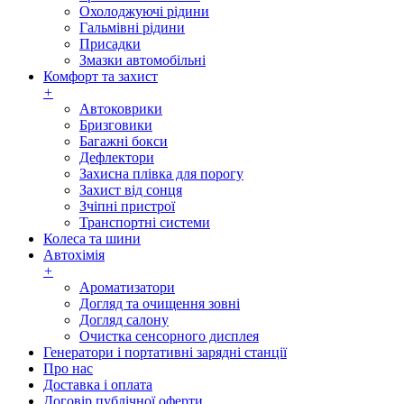
Охолоджуючі рідини
Гальмівні рідини
Присадки
Змазки автомобільні
Комфорт та захист
+
Автоковрики
Бризговики
Багажні бокси
Дефлектори
Захисна плівка для порогу
Захист від сонця
Зчіпні пристрої
Транспортні системи
Колеса та шини
Автохімія
+
Ароматизатори
Догляд та очищення зовні
Догляд салону
Очистка сенсорного дисплея
Генератори і портативні зарядні станції
Про нас
Доставка і оплата
Договір публічної оферти