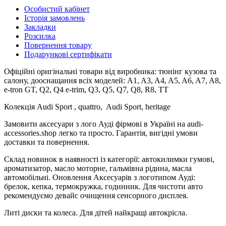
Особистий кабінет
Історія замовлень
Закладки
Розсилка
Повернення товару
Подарункові сертифікати
Офіційні оригінальні товари від виробника: тюнінг кузова та
салону, дооснащання всіх моделей: A1, A3, A4, A5, A6, A7, A8,
e-tron GT, Q2, Q4 e-trim, Q3, Q5, Q7, Q8, R8, TT
Колекція Audi Sport , quattro, Audi Sport, heritage
Замовити аксесуари з лого Ауді фірмові в Україні на audi-
accessories.shop легко та просто. Гарантія, вигідні умови
доставки та повернення.
Склад новинок в наявності із категорії: автокилимки гумові,
ароматизатор, масло моторне, гальмівна рідина, масла
автомобільні. Оновлення Аксесуарів з логотипом Ауді:
брелок, кепка, термокружка, годинник. Для чистоти авто
рекомендуємо девайс очищення сенсорного дисплея.
Литі диски та колеса. Для дітей найкращі автокрісла.