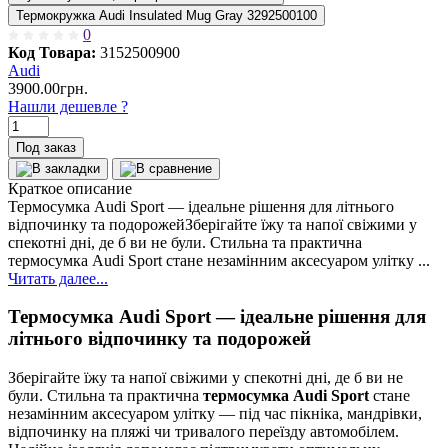
Термокружка Audi Insulated Mug Gray 3292500100
0
Код Товара:
3152500900
Audi
3900.00грн.
Нашли дешевле ?
Под заказ
Краткое описание
Термосумка Audi Sport — ідеальне рішення для літнього
відпочинку та подорожейЗберігайте їжу та напої свіжими у
спекотні дні, де б ви не були. Стильна та практична
термосумка Audi Sport стане незамінним аксесуаром улітку ...
Читать далее...
Термосумка Audi Sport — ідеальне рішення для
літнього відпочинку та подорожей
Зберігайте їжу та напої свіжими у спекотні дні, де б ви не
були. Стильна та практична
термосумка Audi Sport
стане
незамінним аксесуаром улітку — під час пікніка, мандрівки,
відпочинку на пляжі чи тривалого переїзду автомобілем.