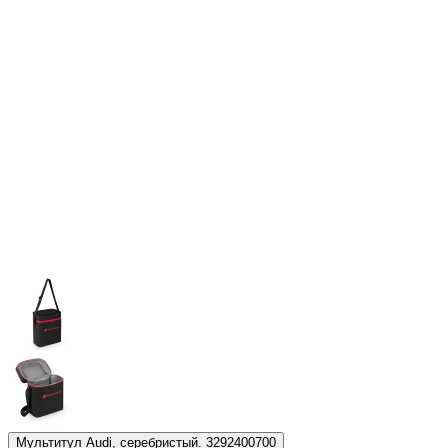
Мультитул Audi, серебристый. 3292400700