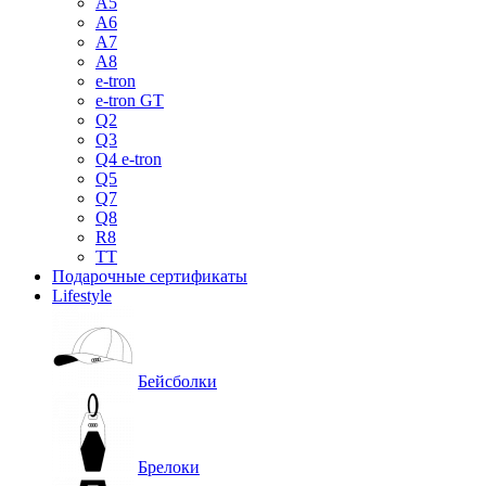
A5
A6
A7
A8
e-tron
e-tron GT
Q2
Q3
Q4 e-tron
Q5
Q7
Q8
R8
TT
Подарочные сертификаты
Lifestyle
Бейсболки
Брелоки