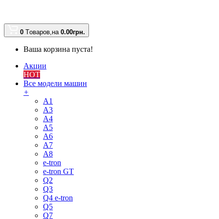
0
Tоваров,
на
0.00
грн.
Ваша корзина пуста!
Акции
HOT
Все модели машин
+
A1
A3
A4
A5
A6
A7
A8
e-tron
e-tron GT
Q2
Q3
Q4 e-tron
Q5
Q7