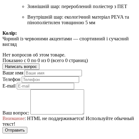
Зовнішній шар: перероблений поліестер з ПЕТ
Внутрішній шар: екологічний матеріал PEVA та
пінополіетилен товщиною 5 мм
Колір:
Чорний із червоними акцентами — спортивний і сучасний
вигляд
Нет вопросов об этом товаре.
Показано с 0 по 0 из 0 (всего 0 страниц)
Написать вопрос
Ваше имя
Телефон
E-mail
Ваш вопрос:
Внимание
: HTML не поддерживается! Используйте обычный
текст!
Отправить