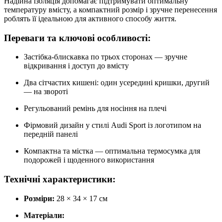
Надійна ізоляція допомагає підтримувати оптимальну
температуру вмісту, а компактний розмір і зручне перенесення
роблять її ідеальною для активного способу життя.
Переваги та ключові особливості:
Застібка-блискавка по трьох сторонах — зручне
відкривання і доступ до вмісту
Два сітчастих кишені: один усередині кришки, другий
— на звороті
Регульований ремінь для носіння на плечі
Фірмовий дизайн у стилі Audi Sport із логотипом на
передній панелі
Компактна та містка — оптимальна термосумка для
подорожей і щоденного використання
Технічні характеристики:
Розміри:
28 × 34 × 17 см
Матеріали: