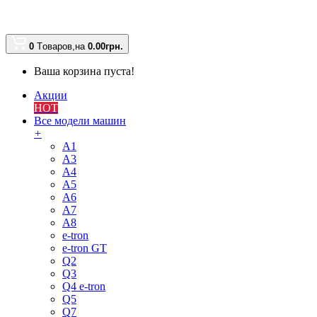
0
Tоваров,
на
0.00
грн.
Ваша корзина пуста!
Акции
HOT
Все модели машин
+
A1
A3
A4
A5
A6
A7
A8
e-tron
e-tron GT
Q2
Q3
Q4 e-tron
Q5
Q7