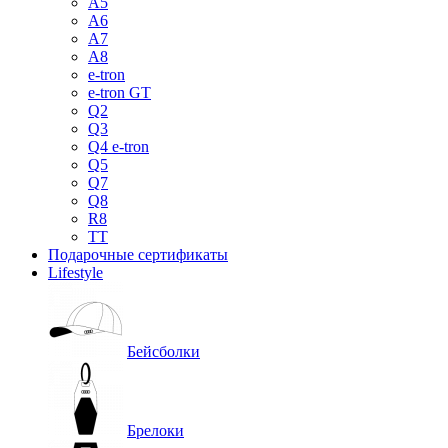
A5
A6
A7
A8
e-tron
e-tron GT
Q2
Q3
Q4 e-tron
Q5
Q7
Q8
R8
TT
Подарочные сертификаты
Lifestyle
Бейсболки
Брелоки