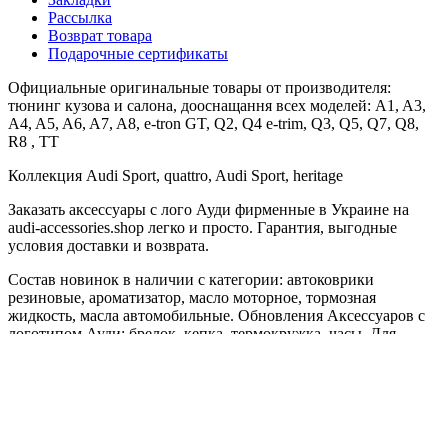
Рассылка
Возврат товара
Подарочные сертификаты
Официальные оригинальные товары от производителя:
тюнинг кузова и салона, дооснащання всех моделей: A1, A3,
A4, A5, A6, A7, A8, e-tron GT, Q2, Q4 e-trim, Q3, Q5, Q7, Q8,
R8 , TT
Коллекция Audi Sport, quattro, Audi Sport, heritage
Заказать аксессуары с лого Ауди фирменные в Украине на
audi-accessories.shop легко и просто. Гарантия, выгодные
условия доставки и возврата.
Состав новинок в наличии с категории: автоковрики
резиновые, ароматизатор, масло моторное, тормозная
жидкость, масла автомобильные. Обновления Аксессуаров с
логотипом Ауди: брелок, кепка, термокружка, часы. Для
чистоты авто рекомендуем девайс очистки сенсорного
дисплея.
Литые диски и колеса. Для детей лучшие автокресла.
Для ценителей модельного ряда Audi коллекционные