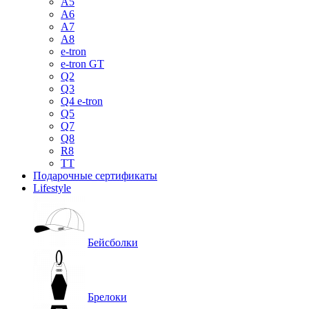
A5
A6
A7
A8
e-tron
e-tron GT
Q2
Q3
Q4 e-tron
Q5
Q7
Q8
R8
TT
Подарочные сертификаты
Lifestyle
Бейсболки
Брелоки