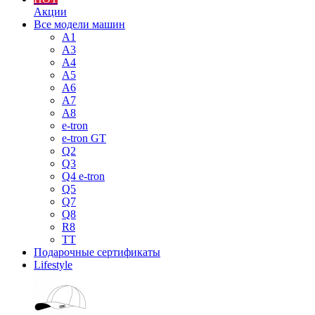
Акции
Все модели машин
A1
A3
A4
A5
A6
A7
A8
e-tron
e-tron GT
Q2
Q3
Q4 e-tron
Q5
Q7
Q8
R8
TT
Подарочные сертификаты
Lifestyle