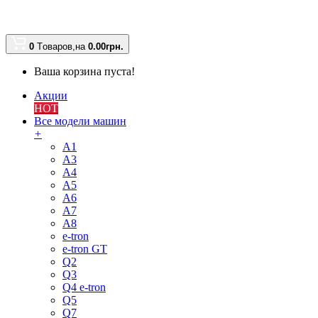
0
Tоваров,
на
0.00
грн.
Ваша корзина пуста!
Акции
HOT
Все модели машин
+
A1
A3
A4
A5
A6
A7
A8
e-tron
e-tron GT
Q2
Q3
Q4 e-tron
Q5
Q7