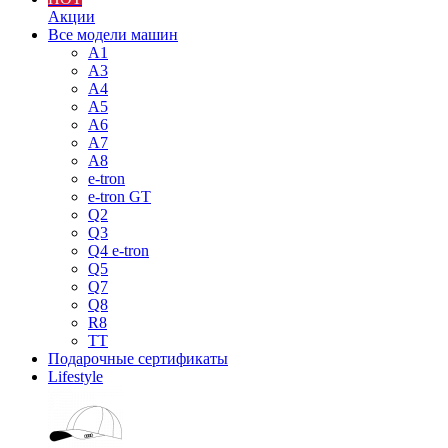
Акции
Все модели машин
A1
A3
A4
A5
A6
A7
A8
e-tron
e-tron GT
Q2
Q3
Q4 e-tron
Q5
Q7
Q8
R8
TT
Подарочные сертификаты
Lifestyle