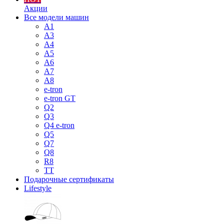
Акции
Все модели машин
A1
A3
A4
A5
A6
A7
A8
e-tron
e-tron GT
Q2
Q3
Q4 e-tron
Q5
Q7
Q8
R8
TT
Подарочные сертификаты
Lifestyle