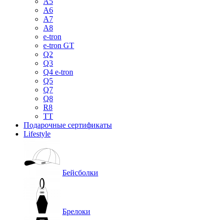
A5
A6
A7
A8
e-tron
e-tron GT
Q2
Q3
Q4 e-tron
Q5
Q7
Q8
R8
TT
Подарочные сертификаты
Lifestyle
Бейсболки
Брелоки