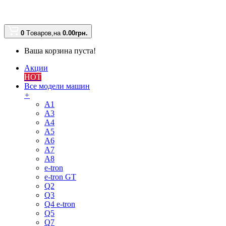
0
Tоваров,
на
0.00
грн.
Ваша корзина пуста!
Акции
HOT
Все модели машин
+
A1
A3
A4
A5
A6
A7
A8
e-tron
e-tron GT
Q2
Q3
Q4 e-tron
Q5
Q7