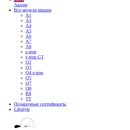
Акции
Все модели машин
A1
A3
A4
A5
A6
A7
A8
e-tron
e-tron GT
Q2
Q3
Q4 e-tron
Q5
Q7
Q8
R8
TT
Подарочные сертификаты
Lifestyle