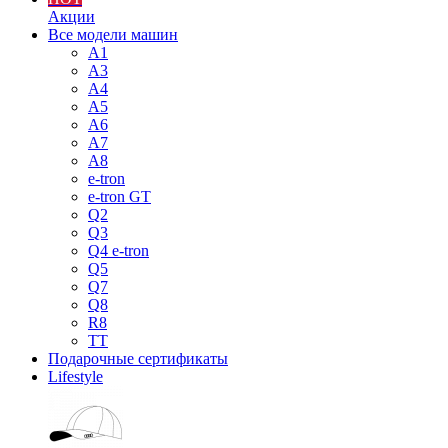
Акции
Все модели машин
A1
A3
A4
A5
A6
A7
A8
e-tron
e-tron GT
Q2
Q3
Q4 e-tron
Q5
Q7
Q8
R8
TT
Подарочные сертификаты
Lifestyle