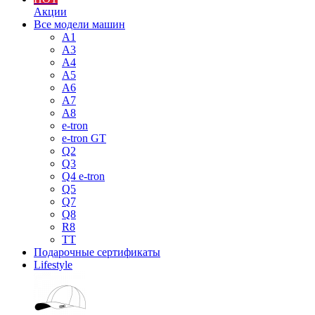
Акции
Все модели машин
A1
A3
A4
A5
A6
A7
A8
e-tron
e-tron GT
Q2
Q3
Q4 e-tron
Q5
Q7
Q8
R8
TT
Подарочные сертификаты
Lifestyle