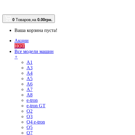
0
Tоваров,
на
0.00
грн.
Ваша корзина пуста!
Акции
HOT
Все модели машин
+
A1
A3
A4
A5
A6
A7
A8
e-tron
e-tron GT
Q2
Q3
Q4 e-tron
Q5
Q7