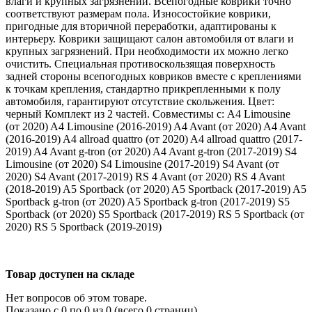
влаги и крупных загрязнений. Всепогодные коврики точно
соответствуют размерам пола. Износостойкие коврики,
пригодные для вторичной переработки, адаптированы к
интерьеру. Коврики защищают салон автомобиля от влаги и
крупных загрязнений. При необходимости их можно легко
очистить. Специальная противоскользящая поверхность
задней стороны всепогодных ковриков вместе с креплениями
к точкам крепления, стандартно прикрепленными к полу
автомобиля, гарантируют отсутствие скольжения. Цвет:
черный Комплект из 2 частей. Совместимы с: A4 Limousine
(от 2020) A4 Limousine (2016-2019) A4 Avant (от 2020) A4 Avant
(2016-2019) A4 allroad quattro (от 2020) A4 allroad quattro (2017-
2019) A4 Avant g-tron (от 2020) A4 Avant g-tron (2017-2019) S4
Limousine (от 2020) S4 Limousine (2017-2019) S4 Avant (от
2020) S4 Avant (2017-2019) RS 4 Avant (от 2020) RS 4 Avant
(2018-2019) A5 Sportback (от 2020) A5 Sportback (2017-2019) A5
Sportback g-tron (от 2020) A5 Sportback g-tron (2017-2019) S5
Sportback (от 2020) S5 Sportback (2017-2019) RS 5 Sportback (от
2020) RS 5 Sportback (2019-2019)
Товар доступен на складе
Нет вопросов об этом товаре.
Показано с 0 по 0 из 0 (всего 0 страниц)