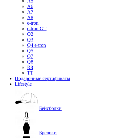
A5
A6
A7
A8
e-tron
e-tron GT
Q2
Q3
Q4 e-tron
Q5
Q7
Q8
R8
TT
Подарочные сертификаты
Lifestyle
Бейсболки
Брелоки