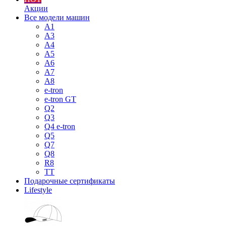
Акции
Все модели машин
A1
A3
A4
A5
A6
A7
A8
e-tron
e-tron GT
Q2
Q3
Q4 e-tron
Q5
Q7
Q8
R8
TT
Подарочные сертификаты
Lifestyle