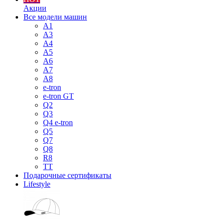
Акции
Все модели машин
A1
A3
A4
A5
A6
A7
A8
e-tron
e-tron GT
Q2
Q3
Q4 e-tron
Q5
Q7
Q8
R8
TT
Подарочные сертификаты
Lifestyle