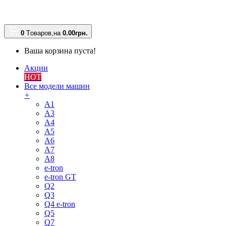
0
Tоваров,
на
0.00
грн.
Ваша корзина пуста!
Акции
HOT
Все модели машин
+
A1
A3
A4
A5
A6
A7
A8
e-tron
e-tron GT
Q2
Q3
Q4 e-tron
Q5
Q7