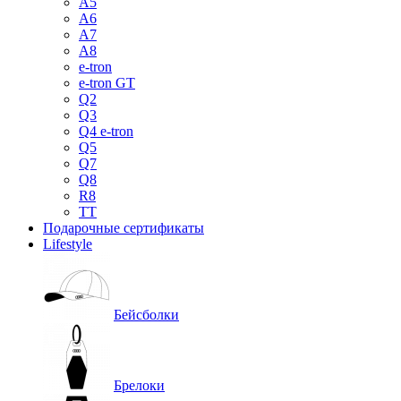
A5
A6
A7
A8
e-tron
e-tron GT
Q2
Q3
Q4 e-tron
Q5
Q7
Q8
R8
TT
Подарочные сертификаты
Lifestyle
Бейсболки
Брелоки