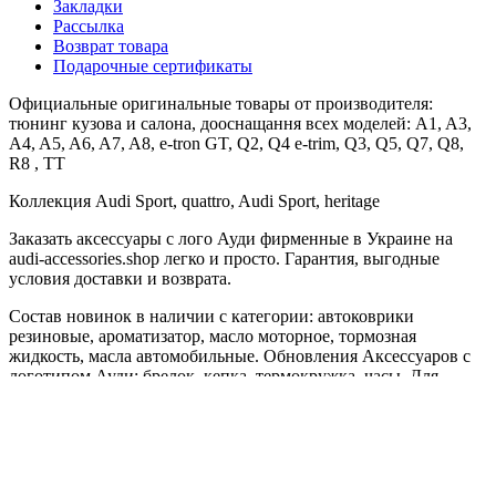
Закладки
Рассылка
Возврат товара
Подарочные сертификаты
Официальные оригинальные товары от производителя:
тюнинг кузова и салона, дооснащання всех моделей: A1, A3,
A4, A5, A6, A7, A8, e-tron GT, Q2, Q4 e-trim, Q3, Q5, Q7, Q8,
R8 , TT
Коллекция Audi Sport, quattro, Audi Sport, heritage
Заказать аксессуары с лого Ауди фирменные в Украине на
audi-accessories.shop легко и просто. Гарантия, выгодные
условия доставки и возврата.
Состав новинок в наличии с категории: автоковрики
резиновые, ароматизатор, масло моторное, тормозная
жидкость, масла автомобильные. Обновления Аксессуаров с
логотипом Ауди: брелок, кепка, термокружка, часы. Для
чистоты авто рекомендуем девайс очистки сенсорного
дисплея.
Литые диски и колеса. Для детей лучшие автокресла.
Для ценителей модельного ряда Audi коллекционные