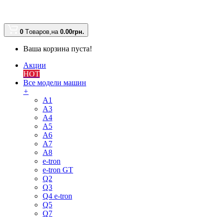
0
Tоваров,
на
0.00
грн.
Ваша корзина пуста!
Акции
HOT
Все модели машин
+
A1
A3
A4
A5
A6
A7
A8
e-tron
e-tron GT
Q2
Q3
Q4 e-tron
Q5
Q7