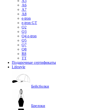
A5
A6
A7
A8
e-tron
e-tron GT
Q2
Q3
Q4 e-tron
Q5
Q7
Q8
R8
TT
Подарочные сертификаты
Lifestyle
Бейсболки
Брелоки