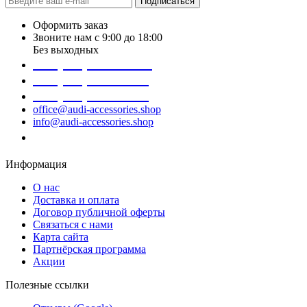
Подписаться
Оформить заказ
Звоните нам с 9:00 до 18:00
Без выходных
+38 (098) 452- 45-12
+38 (068) 691-16-89
+38 (099) 522-80-38
office@audi-accessories.shop
info@audi-accessories.shop
Заказать звонок
Информация
О нас
Доставка и оплата
Договор публичной оферты
Связаться с нами
Карта сайта
Партнёрская программа
Акции
Полезные ссылки