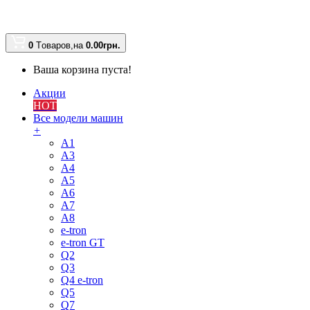
0
Tоваров,
на
0.00
грн.
Ваша корзина пуста!
Акции
HOT
Все модели машин
+
A1
A3
A4
A5
A6
A7
A8
e-tron
e-tron GT
Q2
Q3
Q4 e-tron
Q5
Q7