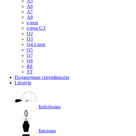
A5
A6
A7
A8
e-tron
e-tron GT
Q2
Q3
Q4 e-tron
Q5
Q7
Q8
R8
TT
Подарочные сертификаты
Lifestyle
Бейсболки
Брелоки