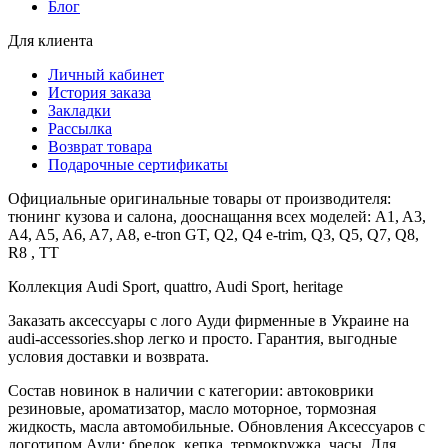
Блог
Для клиента
Личный кабинет
История заказа
Закладки
Рассылка
Возврат товара
Подарочные сертификаты
Официальные оригинальные товары от производителя:
тюнинг кузова и салона, дооснащання всех моделей: A1, A3,
A4, A5, A6, A7, A8, e-tron GT, Q2, Q4 e-trim, Q3, Q5, Q7, Q8,
R8 , TT
Коллекция Audi Sport, quattro, Audi Sport, heritage
Заказать аксессуары с лого Ауди фирменные в Украине на
audi-accessories.shop легко и просто. Гарантия, выгодные
условия доставки и возврата.
Состав новинок в наличии с категории: автоковрики
резиновые, ароматизатор, масло моторное, тормозная
жидкость, масла автомобильные. Обновления Аксессуаров с
логотипом Ауди: брелок, кепка, термокружка, часы. Для