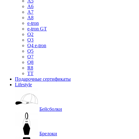
A5
A6
A7
A8
e-tron
e-tron GT
Q2
Q3
Q4 e-tron
Q5
Q7
Q8
R8
TT
Подарочные сертификаты
Lifestyle
Бейсболки
Брелоки