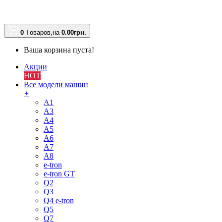
0
Tоваров,
на
0.00
грн.
Ваша корзина пуста!
Акции
HOT
Все модели машин
+
A1
A3
A4
A5
A6
A7
A8
e-tron
e-tron GT
Q2
Q3
Q4 e-tron
Q5
Q7