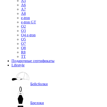
A5
A6
A7
A8
e-tron
e-tron GT
Q2
Q3
Q4 e-tron
Q5
Q7
Q8
R8
TT
Подарочные сертификаты
Lifestyle
Бейсболки
Брелоки