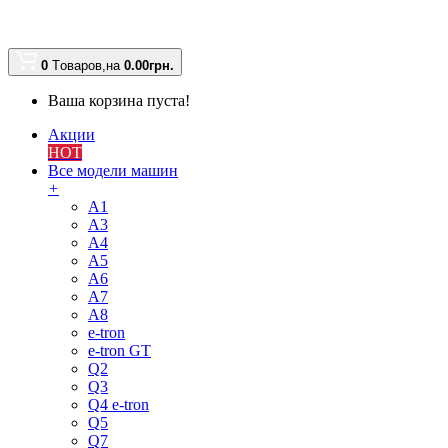
0
Tоваров,
на
0.00
грн.
Ваша корзина пуста!
Акции
HOT
Все модели машин
+
A1
A3
A4
A5
A6
A7
A8
e-tron
e-tron GT
Q2
Q3
Q4 e-tron
Q5
Q7