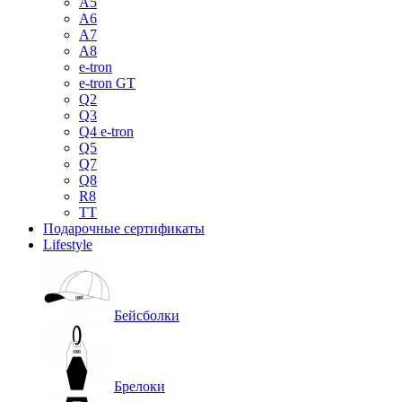
A5
A6
A7
A8
e-tron
e-tron GT
Q2
Q3
Q4 e-tron
Q5
Q7
Q8
R8
TT
Подарочные сертификаты
Lifestyle
Бейсболки
Брелоки