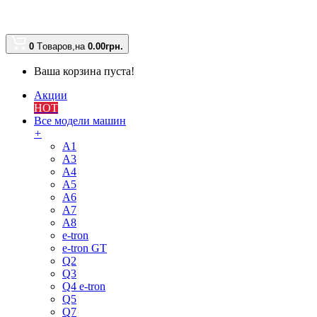
0
Tоваров,
на
0.00
грн.
Ваша корзина пуста!
Акции
HOT
Все модели машин
+
A1
A3
A4
A5
A6
A7
A8
e-tron
e-tron GT
Q2
Q3
Q4 e-tron
Q5
Q7