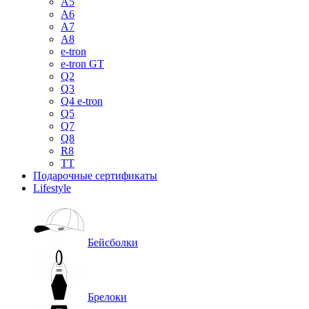
A5
A6
A7
A8
e-tron
e-tron GT
Q2
Q3
Q4 e-tron
Q5
Q7
Q8
R8
TT
Подарочные сертификаты
Lifestyle
Бейсболки
Брелоки