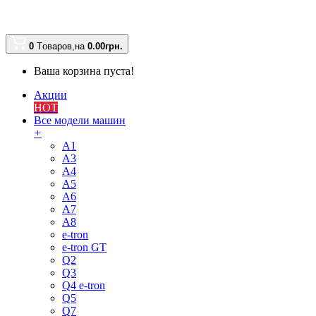
0
Tоваров,
на
0.00
грн.
Ваша корзина пуста!
Акции
HOT
Все модели машин
+
A1
A3
A4
A5
A6
A7
A8
e-tron
e-tron GT
Q2
Q3
Q4 e-tron
Q5
Q7