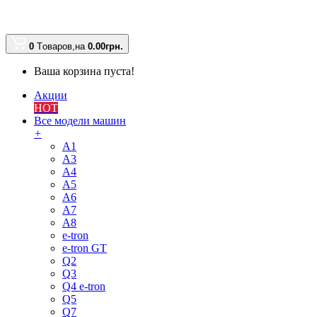
0
Tоваров,
на
0.00
грн.
Ваша корзина пуста!
Акции
HOT
Все модели машин
+
A1
A3
A4
A5
A6
A7
A8
e-tron
e-tron GT
Q2
Q3
Q4 e-tron
Q5
Q7