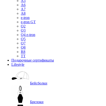
A5
A6
A7
A8
e-tron
e-tron GT
Q2
Q3
Q4 e-tron
Q5
Q7
Q8
R8
TT
Подарочные сертификаты
Lifestyle
Бейсболки
Брелоки