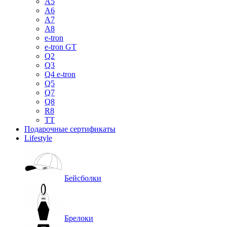
A5
A6
A7
A8
e-tron
e-tron GT
Q2
Q3
Q4 e-tron
Q5
Q7
Q8
R8
TT
Подарочные сертификаты
Lifestyle
Бейсболки
Брелоки