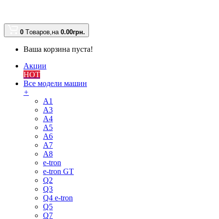
0
Tоваров,
на
0.00
грн.
Ваша корзина пуста!
Акции
HOT
Все модели машин
+
A1
A3
A4
A5
A6
A7
A8
e-tron
e-tron GT
Q2
Q3
Q4 e-tron
Q5
Q7