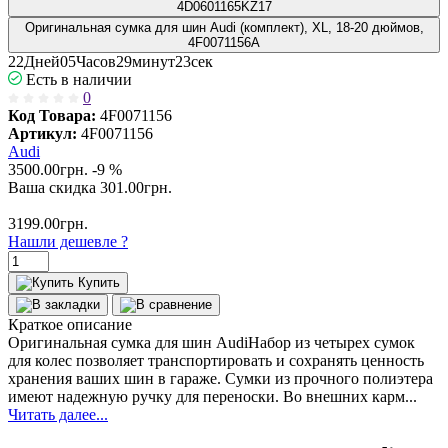
4D0601165KZ17
Оригинальная сумка для шин Audi (комплект), XL, 18-20 дюймов,
4F0071156A
2
2
Дней
0
5
Часов
2
9
минут
2
2
сек
Есть в наличии
0
Код Товара:
4F0071156
Артикул:
4F0071156
Audi
3500.00грн.
-9 %
Ваша cкидка
301.00
грн.
3199.00грн.
Нашли дешевле ?
Купить
Краткое описание
Оригинальная сумка для шин AudiНабор из четырех сумок
для колес позволяет транспортировать и сохранять ценность
хранения ваших шин в гараже. Сумки из прочного полиэтера
имеют надежную ручку для переноски. Во внешних карм...
Читать далее...