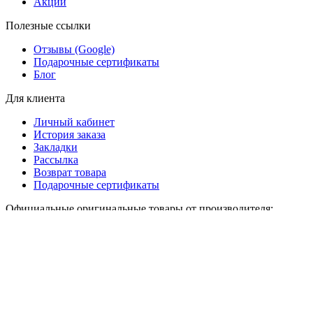
Акции
Полезные ссылки
Отзывы (Google)
Подарочные сертификаты
Блог
Для клиента
Личный кабинет
История заказа
Закладки
Рассылка
Возврат товара
Подарочные сертификаты
Официальные оригинальные товары от производителя:
тюнинг кузова и салона, дооснащання всех моделей: A1, A3,
A4, A5, A6, A7, A8, e-tron GT, Q2, Q4 e-trim, Q3, Q5, Q7, Q8,
R8 , TT
Коллекция Audi Sport, quattro, Audi Sport, heritage
Заказать аксессуары с лого Ауди фирменные в Украине на
audi-accessories.shop легко и просто. Гарантия, выгодные