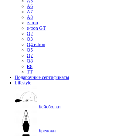
A5
A6
A7
A8
e-tron
e-tron GT
Q2
Q3
Q4 e-tron
Q5
Q7
Q8
R8
TT
Подарочные сертификаты
Lifestyle
Бейсболки
Брелоки