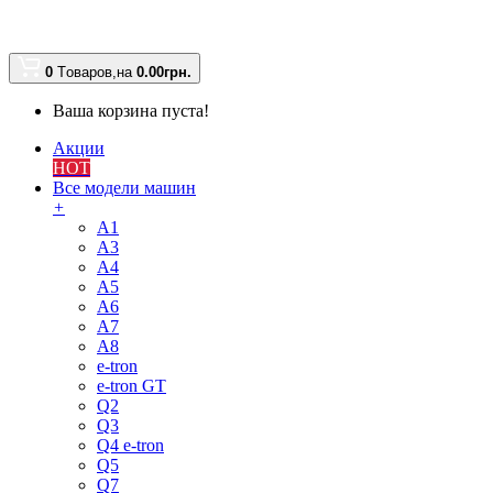
0
Tоваров,
на
0.00
грн.
Ваша корзина пуста!
Акции
HOT
Все модели машин
+
A1
A3
A4
A5
A6
A7
A8
e-tron
e-tron GT
Q2
Q3
Q4 e-tron
Q5
Q7