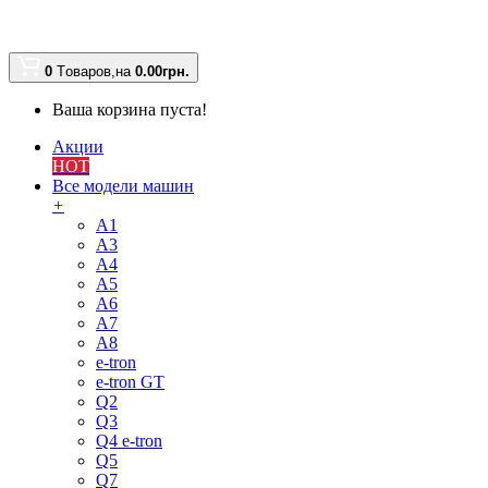
0
Tоваров,
на
0.00
грн.
Ваша корзина пуста!
Акции
HOT
Все модели машин
+
A1
A3
A4
A5
A6
A7
A8
e-tron
e-tron GT
Q2
Q3
Q4 e-tron
Q5
Q7