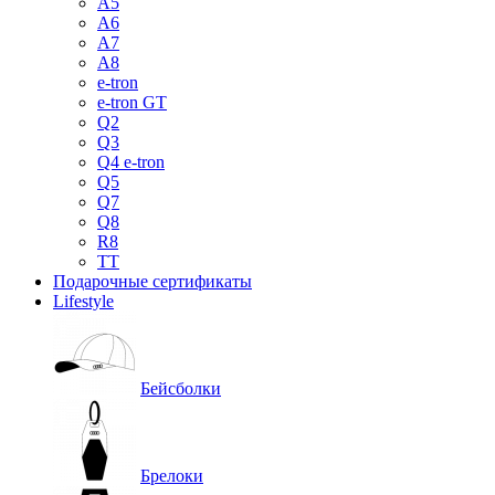
A5
A6
A7
A8
e-tron
e-tron GT
Q2
Q3
Q4 e-tron
Q5
Q7
Q8
R8
TT
Подарочные сертификаты
Lifestyle
Бейсболки
Брелоки