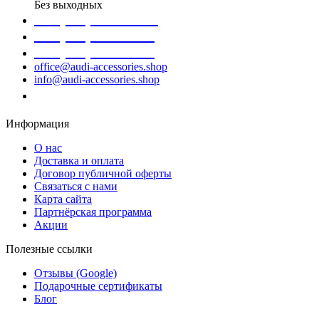
Без выходных
+38 (098) 452- 45-12
+38 (068) 691-16-89
+38 (099) 522-80-38
office@audi-accessories.shop
info@audi-accessories.shop
Заказать звонок
Информация
О нас
Доставка и оплата
Договор публичной оферты
Связаться с нами
Карта сайта
Партнёрская программа
Акции
Полезные ссылки
Отзывы (Google)
Подарочные сертификаты
Блог