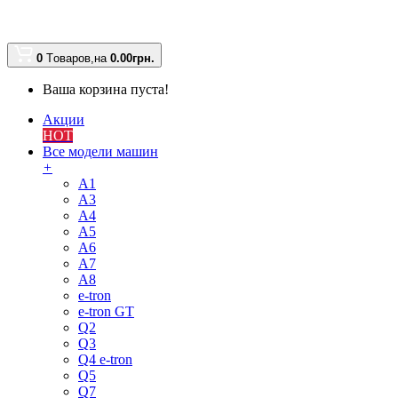
0
Tоваров,
на
0.00
грн.
Ваша корзина пуста!
Акции
HOT
Все модели машин
+
A1
A3
A4
A5
A6
A7
A8
e-tron
e-tron GT
Q2
Q3
Q4 e-tron
Q5
Q7