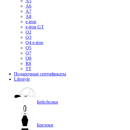
A5
A6
A7
A8
e-tron
e-tron GT
Q2
Q3
Q4 e-tron
Q5
Q7
Q8
R8
TT
Подарочные сертификаты
Lifestyle
Бейсболки
Брелоки