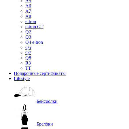
A5
A6
A7
A8
e-tron
e-tron GT
Q2
Q3
Q4 e-tron
Q5
Q7
Q8
R8
TT
Подарочные сертификаты
Lifestyle
Бейсболки
Брелоки