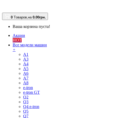
0
Tоваров,
на
0.00
грн.
Ваша корзина пуста!
Акции
HOT
Все модели машин
+
A1
A3
A4
A5
A6
A7
A8
e-tron
e-tron GT
Q2
Q3
Q4 e-tron
Q5
Q7