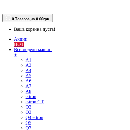
0
Tоваров,
на
0.00
грн.
Ваша корзина пуста!
Акции
HOT
Все модели машин
+
A1
A3
A4
A5
A6
A7
A8
e-tron
e-tron GT
Q2
Q3
Q4 e-tron
Q5
Q7