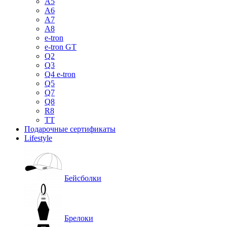
A5
A6
A7
A8
e-tron
e-tron GT
Q2
Q3
Q4 e-tron
Q5
Q7
Q8
R8
TT
Подарочные сертификаты
Lifestyle
Бейсболки
Брелоки