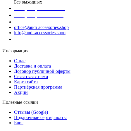
Без выходных
+38 (098) 452- 45-12
+38 (068) 691-16-89
+38 (099) 522-80-38
office@audi-accessories.shop
info@audi-accessories.shop
Заказать звонок
Информация
О нас
Доставка и оплата
Договор публичной оферты
Связаться с нами
Карта сайта
Партнёрская программа
Акции
Полезные ссылки
Отзывы (Google)
Подарочные сертификаты
Блог