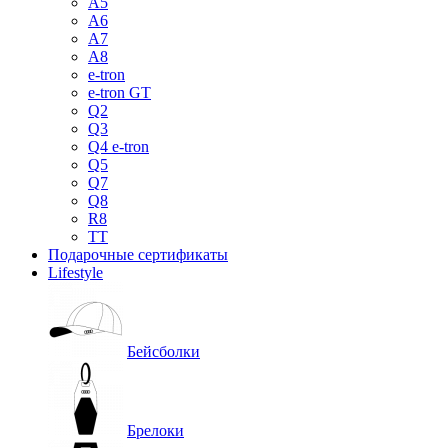
A5
A6
A7
A8
e-tron
e-tron GT
Q2
Q3
Q4 e-tron
Q5
Q7
Q8
R8
TT
Подарочные сертификаты
Lifestyle
Бейсболки
Брелоки