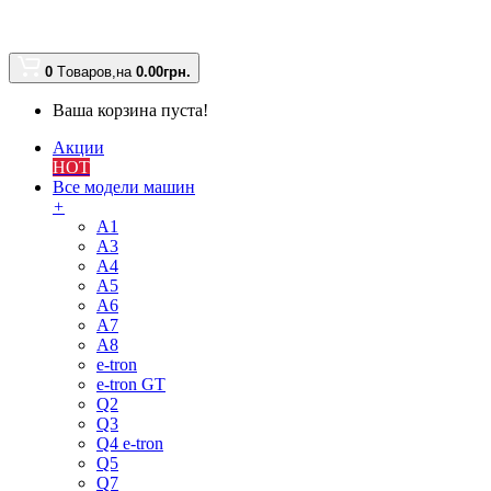
0
Tоваров,
на
0.00
грн.
Ваша корзина пуста!
Акции
HOT
Все модели машин
+
A1
A3
A4
A5
A6
A7
A8
e-tron
e-tron GT
Q2
Q3
Q4 e-tron
Q5
Q7