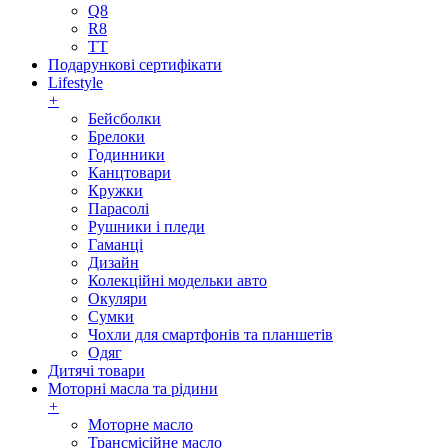
Q8
R8
TT
Подарункові сертифікати
Lifestyle
+
Бейсболки
Брелоки
Годинники
Канцтовари
Кружки
Парасолі
Рушники і пледи
Гаманці
Дизайн
Колекційні модельки авто
Окуляри
Сумки
Чохли для смартфонів та планшетів
Одяг
Дитячі товари
Моторні масла та рідини
+
Моторне масло
Трансмісійне масло