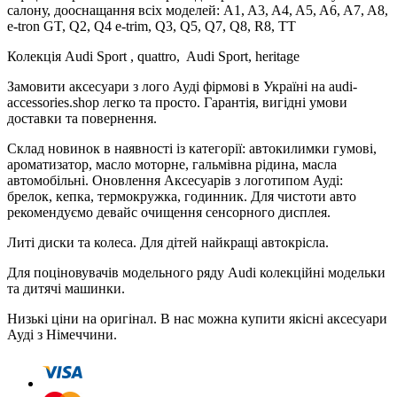
салону, дооснащання всіх моделей: A1, A3, A4, A5, A6, A7, A8,
e-tron GT, Q2, Q4 e-trim, Q3, Q5, Q7, Q8, R8, TT
Колекція Audi Sport , quattro, Audi Sport, heritage
Замовити аксесуари з лого Ауді фірмові в Україні на audi-
accessories.shop легко та просто. Гарантія, вигідні умови
доставки та повернення.
Склад новинок в наявності із категорії: автокилимки гумові,
ароматизатор, масло моторне, гальмівна рідина, масла
автомобільні. Оновлення Аксесуарів з логотипом Ауді:
брелок, кепка, термокружка, годинник. Для чистоти авто
рекомендуємо девайс очищення сенсорного дисплея.
Литі диски та колеса. Для дітей найкращі автокрісла.
Для поціновувачів модельного ряду Audi колекційні модельки
та дитячі машинки.
Низькі ціни на оригінал. В нас можна купити якісні аксесуари
Ауді з Німеччини.