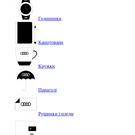
Годинники
Канцтовари
Кружки
Парасолі
Рушники і пледи