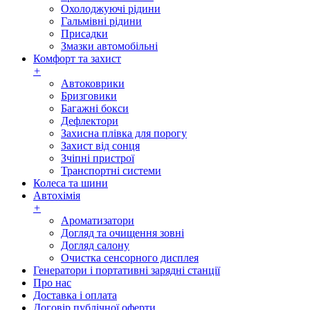
Охолоджуючі рідини
Гальмівні рідини
Присадки
Змазки автомобільні
Комфорт та захист
+
Автоковрики
Бризговики
Багажні бокси
Дефлектори
Захисна плівка для порогу
Захист від сонця
Зчіпні пристрої
Транспортні системи
Колеса та шини
Автохімія
+
Ароматизатори
Догляд та очищення зовні
Догляд салону
Очистка сенсорного дисплея
Генератори і портативні зарядні станції
Про нас
Доставка і оплата
Договір публічної оферти