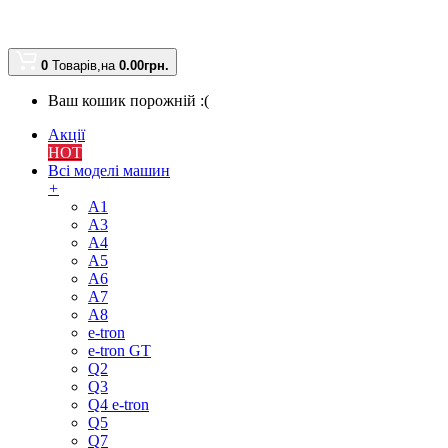
0
Товарів,
на
0.00
грн.
Ваш кошик порожній :(
Акції
HOT
Всі моделі машин
+
A1
A3
A4
A5
A6
A7
A8
e-tron
e-tron GT
Q2
Q3
Q4 e-tron
Q5
Q7