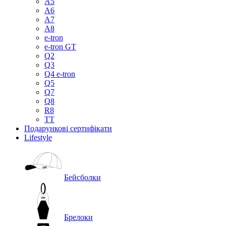
A5
A6
A7
A8
e-tron
e-tron GT
Q2
Q3
Q4 e-tron
Q5
Q7
Q8
R8
TT
Подарункові сертифікати
Lifestyle
Бейсболки
Брелоки