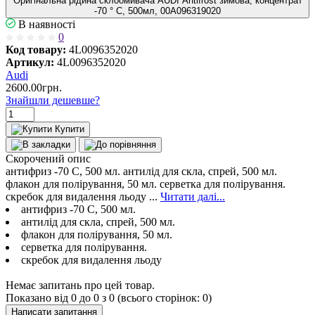
Оригінальна рідина склоомивача AUDI Antifrost зимова, концентрат
-70 ° С, 500мл, 00A096319020
В наявності
0
Код товару:
4L0096352020
Артикул:
4L0096352020
Audi
2600.00грн.
Знайшли дешевше?
Купити
Скорочений опис
антифриз -70 С, 500 мл. антилід для скла, спрей, 500 мл.
флакон для полірування, 50 мл. серветка для полірування.
скребок для видалення льоду ...
Читати далі...
антифриз -70 С, 500 мл.
антилід для скла, спрей, 500 мл.
флакон для полірування, 50 мл.
серветка для полірування.
скребок для видалення льоду
Немає запитань про цей товар.
Показано від 0 до 0 з 0 (всього сторінок: 0)
Написати запитання