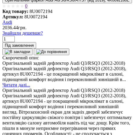
Оригінальний фаркоп Audi A6/S6/RS6/A7/S7 (від 2019), 4K0092160E
0
Код товару:
8U0072194
Артикул:
8U0072194
Audi
2036.44грн.
Знайшли дешевше?
Під замовлення
Скорочений опис
Оригінальний задній дефлектор Audi Q3/RSQ3 (2012-2018)
Оригінальний задній дефлектор Audi Q3/RSQ3 (2012-2018),
артикул 8U0072194 - це покращений мікроклімат в салоні,
підвищений комфорт водіння і переконливий зовнішній в...
Читати далі...
Оригінальний задній дефлектор Audi Q3/RSQ3 (2012-2018)
Оригінальний задній дефлектор Audi Q3/RSQ3 (2012-2018),
артикул 8U0072194 - це покращений мікроклімат в салоні,
підвищений комфорт водіння і переконливий зовнішній
вигляд. Вітрозахисний екран для задніх дверей забезпечує
постійну циркуляцію свіжого повітря і забезпечує оптимальну
вентиляцію салону автомобіля навіть під час дощу. Крім того,
пішли в минуле неприємне перегрівання через прямих
сонячних променів. Особливості: - не сполучається з