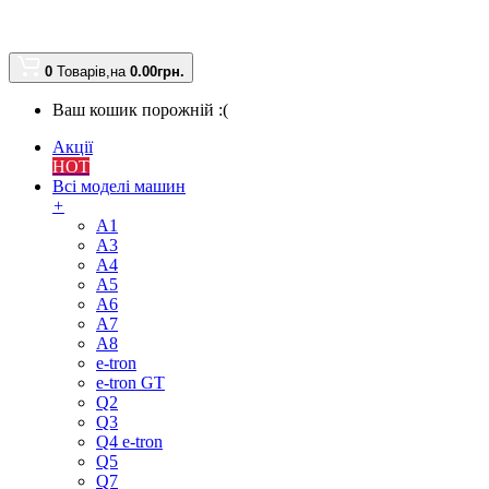
0
Товарів,
на
0.00
грн.
Ваш кошик порожній :(
Акції
HOT
Всі моделі машин
+
A1
A3
A4
A5
A6
A7
A8
e-tron
e-tron GT
Q2
Q3
Q4 e-tron
Q5
Q7