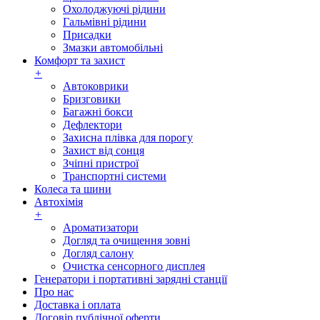
Охолоджуючі рідини
Гальмівні рідини
Присадки
Змазки автомобільні
Комфорт та захист
+
Автоковрики
Бризговики
Багажні бокси
Дефлектори
Захисна плівка для порогу
Захист від сонця
Зчіпні пристрої
Транспортні системи
Колеса та шини
Автохімія
+
Ароматизатори
Догляд та очищення зовні
Догляд салону
Очистка сенсорного дисплея
Генератори і портативні зарядні станції
Про нас
Доставка і оплата
Договір публічної оферти