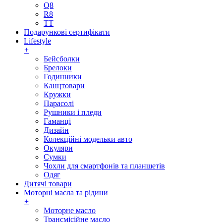
Q8
R8
TT
Подарункові сертифікати
Lifestyle
+
Бейсболки
Брелоки
Годинники
Канцтовари
Кружки
Парасолі
Рушники і пледи
Гаманці
Дизайн
Колекційні модельки авто
Окуляри
Сумки
Чохли для смартфонів та планшетів
Одяг
Дитячі товари
Моторні масла та рідини
+
Моторне масло
Трансмісійне масло