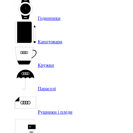
Годинники
Канцтовари
Кружки
Парасолі
Рушники і пледи