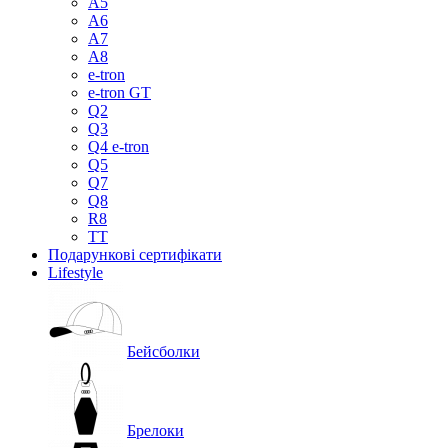
A5
A6
A7
A8
e-tron
e-tron GT
Q2
Q3
Q4 e-tron
Q5
Q7
Q8
R8
TT
Подарункові сертифікати
Lifestyle
Бейсболки
Брелоки