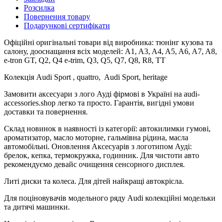
Розсилка
Повернення товару
Подарункові сертифікати
Офіційні оригінальні товари від виробника: тюнінг кузова та
салону, дооснащання всіх моделей: A1, A3, A4, A5, A6, A7, A8,
e-tron GT, Q2, Q4 e-trim, Q3, Q5, Q7, Q8, R8, TT
Колекція Audi Sport , quattro, Audi Sport, heritage
Замовити аксесуари з лого Ауді фірмові в Україні на audi-
accessories.shop легко та просто. Гарантія, вигідні умови
доставки та повернення.
Склад новинок в наявності із категорії: автокилимки гумові,
ароматизатор, масло моторне, гальмівна рідина, масла
автомобільні. Оновлення Аксесуарів з логотипом Ауді:
брелок, кепка, термокружка, годинник. Для чистоти авто
рекомендуємо девайс очищення сенсорного дисплея.
Литі диски та колеса. Для дітей найкращі автокрісла.
Для поціновувачів модельного ряду Audi колекційні модельки
та дитячі машинки.