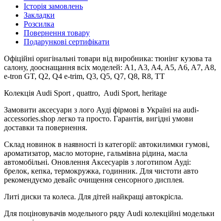
Історія замовлень
Закладки
Розсилка
Повернення товару
Подарункові сертифікати
Офіційні оригінальні товари від виробника: тюнінг кузова та
салону, дооснащання всіх моделей: A1, A3, A4, A5, A6, A7, A8,
e-tron GT, Q2, Q4 e-trim, Q3, Q5, Q7, Q8, R8, TT
Колекція Audi Sport , quattro, Audi Sport, heritage
Замовити аксесуари з лого Ауді фірмові в Україні на audi-
accessories.shop легко та просто. Гарантія, вигідні умови
доставки та повернення.
Склад новинок в наявності із категорії: автокилимки гумові,
ароматизатор, масло моторне, гальмівна рідина, масла
автомобільні. Оновлення Аксесуарів з логотипом Ауді:
брелок, кепка, термокружка, годинник. Для чистоти авто
рекомендуємо девайс очищення сенсорного дисплея.
Литі диски та колеса. Для дітей найкращі автокрісла.
Для поціновувачів модельного ряду Audi колекційні модельки