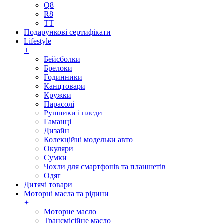
Q8
R8
TT
Подарункові сертифікати
Lifestyle
+
Бейсболки
Брелоки
Годинники
Канцтовари
Кружки
Парасолі
Рушники і пледи
Гаманці
Дизайн
Колекційні модельки авто
Окуляри
Сумки
Чохли для смартфонів та планшетів
Одяг
Дитячі товари
Моторні масла та рідини
+
Моторне масло
Трансмісійне масло