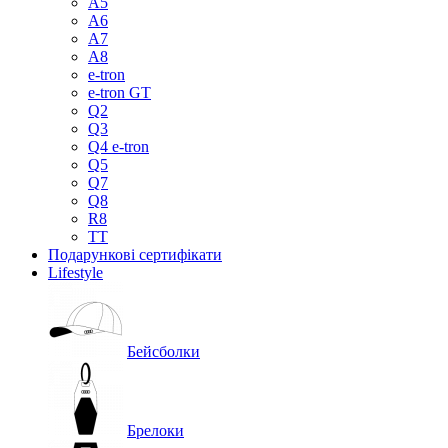
A5
A6
A7
A8
e-tron
e-tron GT
Q2
Q3
Q4 e-tron
Q5
Q7
Q8
R8
TT
Подарункові сертифікати
Lifestyle
Бейсболки
Брелоки