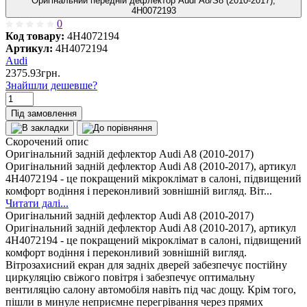
Оригінальний передній дефлектор Audi A8/S8 (2010-2017),
4H0072193
0
Код товару:
4H4072194
Артикул:
4H4072194
Audi
2375.93грн.
Знайшли дешевше?
Під замовлення
Скорочений опис
Оригінальний задній дефлектор Audi A8 (2010-2017)
Оригінальний задній дефлектор Audi A8 (2010-2017), артикул
4H4072194 - це покращений мікроклімат в салоні, підвищений
комфорт водіння і переконливий зовнішній вигляд. Віт...
Читати далі...
Оригінальний задній дефлектор Audi A8 (2010-2017)
Оригінальний задній дефлектор Audi A8 (2010-2017), артикул
4H4072194 - це покращений мікроклімат в салоні, підвищений
комфорт водіння і переконливий зовнішній вигляд.
Вітрозахисний екран для задніх дверей забезпечує постійну
циркуляцію свіжого повітря і забезпечує оптимальну
вентиляцію салону автомобіля навіть під час дощу. Крім того,
пішли в минуле неприємне перегрівання через прямих