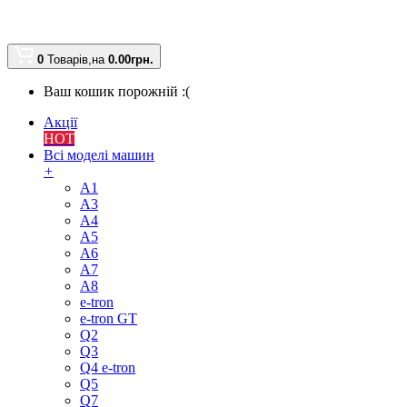
0
Товарів,
на
0.00
грн.
Ваш кошик порожній :(
Акції
HOT
Всі моделі машин
+
A1
A3
A4
A5
A6
A7
A8
e-tron
e-tron GT
Q2
Q3
Q4 e-tron
Q5
Q7