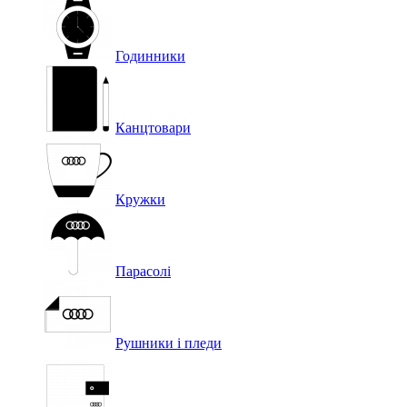
Годинники
Канцтовари
Кружки
Парасолі
Рушники і пледи