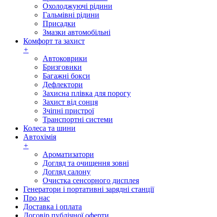
Охолоджуючі рідини
Гальмівні рідини
Присадки
Змазки автомобільні
Комфорт та захист
+
Автоковрики
Бризговики
Багажні бокси
Дефлектори
Захисна плівка для порогу
Захист від сонця
Зчіпні пристрої
Транспортні системи
Колеса та шини
Автохімія
+
Ароматизатори
Догляд та очищення зовні
Догляд салону
Очистка сенсорного дисплея
Генератори і портативні зарядні станції
Про нас
Доставка і оплата
Договір публічної оферти