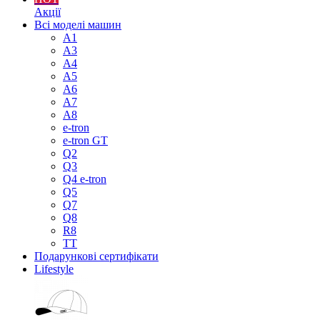
Акції
Всі моделі машин
A1
A3
A4
A5
A6
A7
A8
e-tron
e-tron GT
Q2
Q3
Q4 e-tron
Q5
Q7
Q8
R8
TT
Подарункові сертифікати
Lifestyle