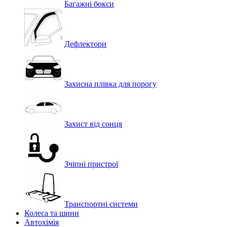
Багажні бокси
Дефлектори
Захисна плівка для порогу
Захист від сонця
Зчіпні пристрої
Транспортні системи
Колеса та шини
Автохімія