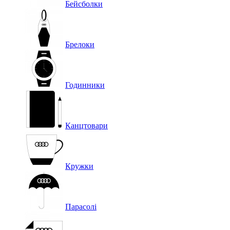
Бейсболки
Брелоки
Годинники
Канцтовари
Кружки
Парасолі