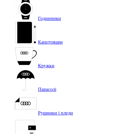
Годинники
Канцтовари
Кружки
Парасолі
Рушники і пледи