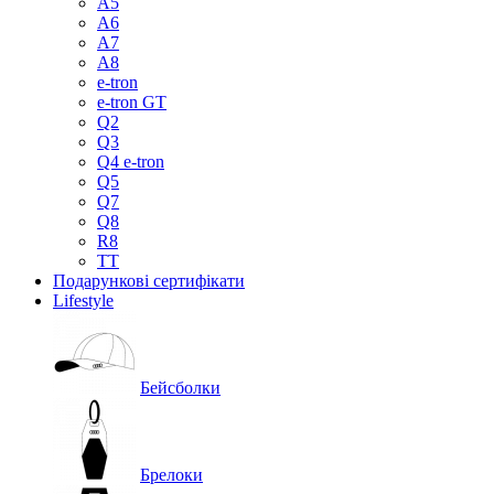
A5
A6
A7
A8
e-tron
e-tron GT
Q2
Q3
Q4 e-tron
Q5
Q7
Q8
R8
TT
Подарункові сертифікати
Lifestyle
Бейсболки
Брелоки