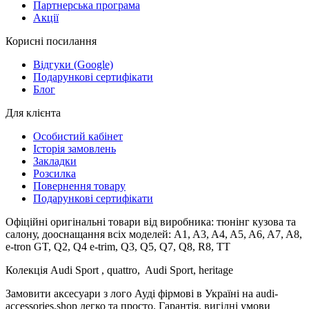
Партнерська програма
Акції
Корисні посилання
Відгуки (Google)
Подарункові сертифікати
Блог
Для клієнта
Особистий кабінет
Історія замовлень
Закладки
Розсилка
Повернення товару
Подарункові сертифікати
Офіційні оригінальні товари від виробника: тюнінг кузова та
салону, дооснащання всіх моделей: A1, A3, A4, A5, A6, A7, A8,
e-tron GT, Q2, Q4 e-trim, Q3, Q5, Q7, Q8, R8, TT
Колекція Audi Sport , quattro, Audi Sport, heritage
Замовити аксесуари з лого Ауді фірмові в Україні на audi-
accessories.shop легко та просто. Гарантія, вигідні умови