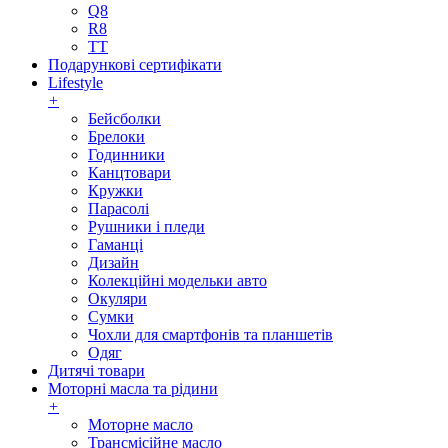
Q8
R8
TT
Подарункові сертифікати
Lifestyle
+
Бейсболки
Брелоки
Годинники
Канцтовари
Кружки
Парасолі
Рушники і пледи
Гаманці
Дизайн
Колекційні модельки авто
Окуляри
Сумки
Чохли для смартфонів та планшетів
Одяг
Дитячі товари
Моторні масла та рідини
+
Моторне масло
Трансмісійне масло