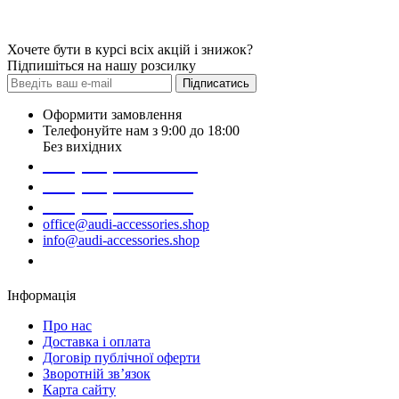
Хочете бути в курсі всіх акцій і знижок?
Підпишіться на нашу розсилку
Підписатись
Оформити замовлення
Телефонуйте нам з 9:00 до 18:00
Без вихідних
+38 (098) 452- 45-12
+38 (068) 691-16-89
+38 (099) 522-80-38
office@audi-accessories.shop
info@audi-accessories.shop
Замовити дзвінок
Інформація
Про нас
Доставка і оплата
Договір публічної оферти
Зворотній зв’язок
Карта сайту