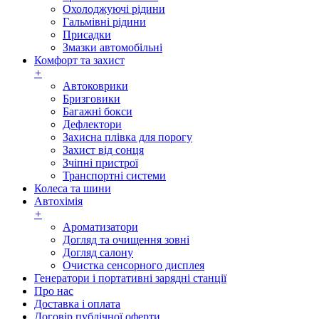
Охолоджуючі рідини
Гальмівні рідини
Присадки
Змазки автомобільні
Комфорт та захист
+
Автоковрики
Бризговики
Багажні бокси
Дефлектори
Захисна плівка для порогу
Захист від сонця
Зчіпні пристрої
Транспортні системи
Колеса та шини
Автохімія
+
Ароматизатори
Догляд та очищення зовні
Догляд салону
Очистка сенсорного дисплея
Генератори і портативні зарядні станції
Про нас
Доставка і оплата
Договір публічної оферти