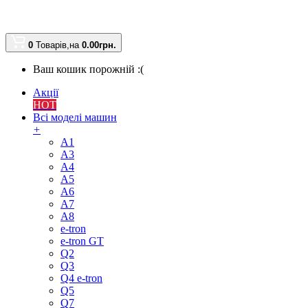
0
Товарів,
на
0.00
грн.
Ваш кошик порожній :(
Акції
HOT
Всі моделі машин
+
A1
A3
A4
A5
A6
A7
A8
e-tron
e-tron GT
Q2
Q3
Q4 e-tron
Q5
Q7