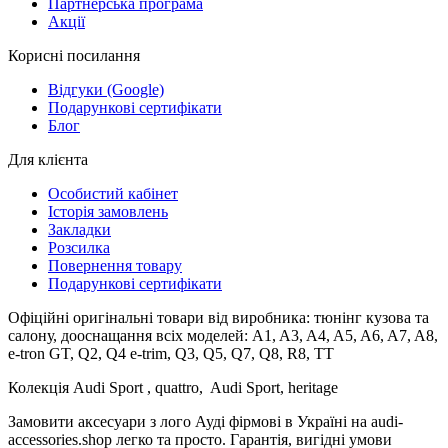
Партнерська програма
Акції
Корисні посилання
Відгуки (Google)
Подарункові сертифікати
Блог
Для клієнта
Особистий кабінет
Історія замовлень
Закладки
Розсилка
Повернення товару
Подарункові сертифікати
Офіційні оригінальні товари від виробника: тюнінг кузова та
салону, дооснащання всіх моделей: A1, A3, A4, A5, A6, A7, A8,
e-tron GT, Q2, Q4 e-trim, Q3, Q5, Q7, Q8, R8, TT
Колекція Audi Sport , quattro, Audi Sport, heritage
Замовити аксесуари з лого Ауді фірмові в Україні на audi-
accessories.shop легко та просто. Гарантія, вигідні умови