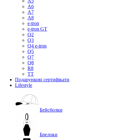
A5
A6
A7
A8
e-tron
e-tron GT
Q2
Q3
Q4 e-tron
Q5
Q7
Q8
R8
TT
Подарункові сертифікати
Lifestyle
Бейсболки
Брелоки