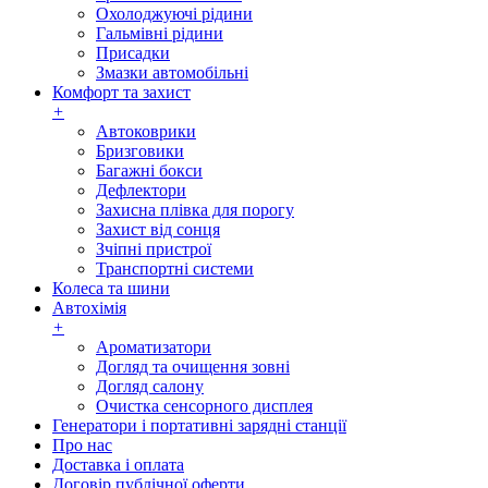
Охолоджуючі рідини
Гальмівні рідини
Присадки
Змазки автомобільні
Комфорт та захист
+
Автоковрики
Бризговики
Багажні бокси
Дефлектори
Захисна плівка для порогу
Захист від сонця
Зчіпні пристрої
Транспортні системи
Колеса та шини
Автохімія
+
Ароматизатори
Догляд та очищення зовні
Догляд салону
Очистка сенсорного дисплея
Генератори і портативні зарядні станції
Про нас
Доставка і оплата
Договір публічної оферти