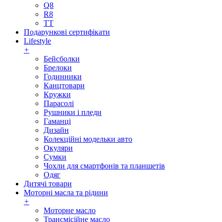
Q8
R8
TT
Подарункові сертифікати
Lifestyle
+
Бейсболки
Брелоки
Годинники
Канцтовари
Кружки
Парасолі
Рушники і пледи
Гаманці
Дизайн
Колекційні модельки авто
Окуляри
Сумки
Чохли для смартфонів та планшетів
Одяг
Дитячі товари
Моторні масла та рідини
+
Моторне масло
Трансмісійне масло