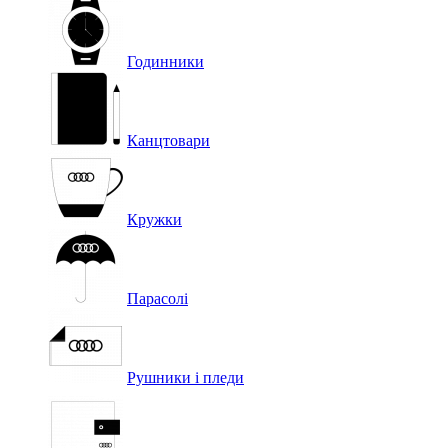
Годинники
Канцтовари
Кружки
Парасолі
Рушники і пледи