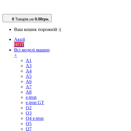
0
Товарів,
на
0.00
грн.
Ваш кошик порожній :(
Акції
HOT
Всі моделі машин
+
A1
A3
A4
A5
A6
A7
A8
e-tron
e-tron GT
Q2
Q3
Q4 e-tron
Q5
Q7