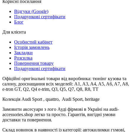
Корисні посилання
Відгуки (Google)
Подарункові сертифікати
Блог
Для клієнта
Особистий кабінет
Історія замовлень
Закладки
Розсилка
Повернення товару
Подарункові сертифікати
Офіційні оригінальні товари від виробника: тюнінг кузова та
салону, дооснащання всіх моделей: A1, A3, A4, A5, A6, A7, A8,
e-tron GT, Q2, Q4 e-trim, Q3, Q5, Q7, Q8, R8, TT
Колекція Audi Sport , quattro, Audi Sport, heritage
Замовити аксесуари з лого Ауді фірмові в Україні на audi-
accessories.shop легко та просто. Гарантія, вигідні умови
доставки та повернення.
Склад новинок в наявності із категорії: автокилимки гумові,