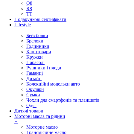
Q8
R8
TT
Подарункові сертифікати
Lifestyle
+
Бейсболки
Брелоки
Годинники
Канцтовари
Кружки
Парасолі
Рушники і пледи
Гаманці
Дизайн
Колекційні модельки авто
Окуляри
Сумки
Чохли для смартфонів та планшетів
Одяг
Дитячі товари
Моторні масла та рідини
+
Моторне масло
Трансмісійне масло