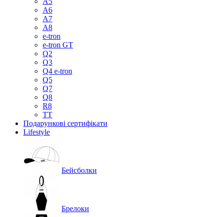
A5
A6
A7
A8
e-tron
e-tron GT
Q2
Q3
Q4 e-tron
Q5
Q7
Q8
R8
TT
Подарункові сертифікати
Lifestyle
Бейсболки
Брелоки