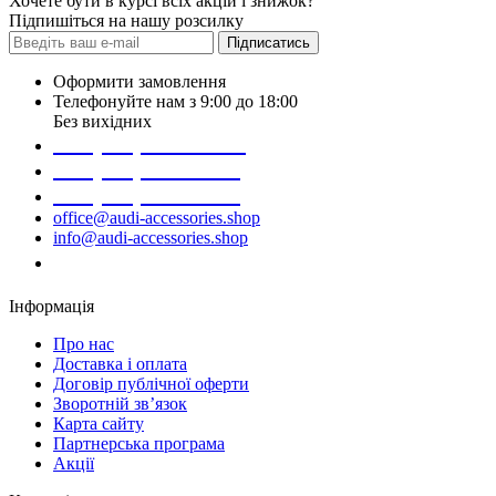
Хочете бути в курсі всіх акцій і знижок?
Підпишіться на нашу розсилку
Підписатись
Оформити замовлення
Телефонуйте нам з 9:00 до 18:00
Без вихідних
+38 (098) 452- 45-12
+38 (068) 691-16-89
+38 (099) 522-80-38
office@audi-accessories.shop
info@audi-accessories.shop
Замовити дзвінок
Інформація
Про нас
Доставка і оплата
Договір публічної оферти
Зворотній зв’язок
Карта сайту
Партнерська програма
Акції