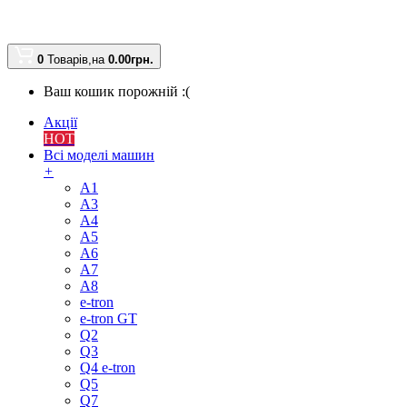
0
Товарів,
на
0.00
грн.
Ваш кошик порожній :(
Акції
HOT
Всі моделі машин
+
A1
A3
A4
A5
A6
A7
A8
e-tron
e-tron GT
Q2
Q3
Q4 e-tron
Q5
Q7