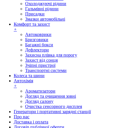
Охолоджуючі рідини
Гальмівні рідини
Присадки
Змазки автомобільні
Комфорт та захист
+
Автоковрики
Бризговики
Багажні бокси
Дефлектори
Захисна плівка для порогу
Захист від сонця
Зчіпні пристрої
Транспортні системи
Колеса та шини
Автохімія
+
Ароматизатори
Догляд та очищення зовні
Догляд салону
Очистка сенсорного дисплея
Генератори і портативні зарядні станції
Про нас
Доставка і оплата
Договір публічної оферти