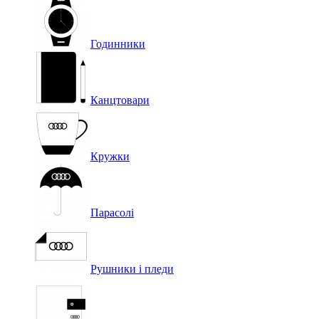
Годинники
Канцтовари
Кружки
Парасолі
Рушники і пледи