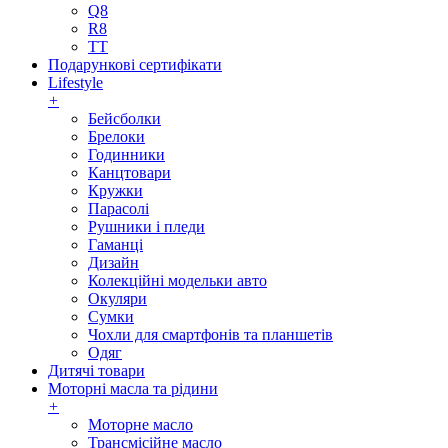
Q8
R8
TT
Подарункові сертифікати
Lifestyle
+
Бейсболки
Брелоки
Годинники
Канцтовари
Кружки
Парасолі
Рушники і пледи
Гаманці
Дизайн
Колекційні модельки авто
Окуляри
Сумки
Чохли для смартфонів та планшетів
Одяг
Дитячі товари
Моторні масла та рідини
+
Моторне масло
Трансмісійне масло