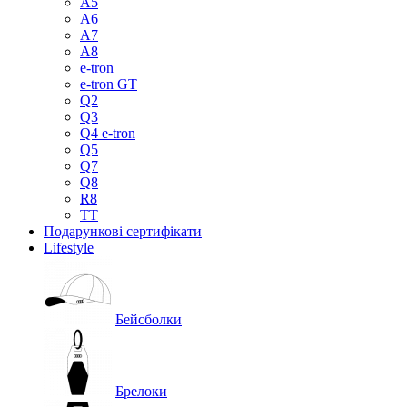
A5
A6
A7
A8
e-tron
e-tron GT
Q2
Q3
Q4 e-tron
Q5
Q7
Q8
R8
TT
Подарункові сертифікати
Lifestyle
Бейсболки
Брелоки