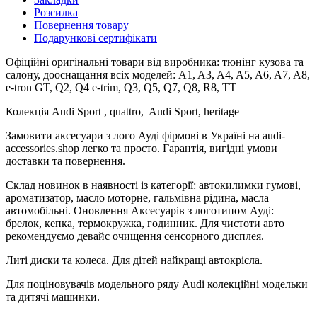
Розсилка
Повернення товару
Подарункові сертифікати
Офіційні оригінальні товари від виробника: тюнінг кузова та
салону, дооснащання всіх моделей: A1, A3, A4, A5, A6, A7, A8,
e-tron GT, Q2, Q4 e-trim, Q3, Q5, Q7, Q8, R8, TT
Колекція Audi Sport , quattro, Audi Sport, heritage
Замовити аксесуари з лого Ауді фірмові в Україні на audi-
accessories.shop легко та просто. Гарантія, вигідні умови
доставки та повернення.
Склад новинок в наявності із категорії: автокилимки гумові,
ароматизатор, масло моторне, гальмівна рідина, масла
автомобільні. Оновлення Аксесуарів з логотипом Ауді:
брелок, кепка, термокружка, годинник. Для чистоти авто
рекомендуємо девайс очищення сенсорного дисплея.
Литі диски та колеса. Для дітей найкращі автокрісла.
Для поціновувачів модельного ряду Audi колекційні модельки
та дитячі машинки.