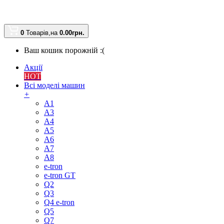
0
Товарів,
на
0.00
грн.
Ваш кошик порожній :(
Акції
HOT
Всі моделі машин
+
A1
A3
A4
A5
A6
A7
A8
e-tron
e-tron GT
Q2
Q3
Q4 e-tron
Q5
Q7