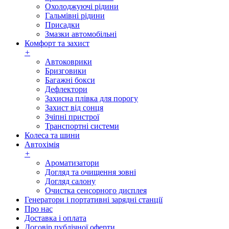
Охолоджуючі рідини
Гальмівні рідини
Присадки
Змазки автомобільні
Комфорт та захист
+
Автоковрики
Бризговики
Багажні бокси
Дефлектори
Захисна плівка для порогу
Захист від сонця
Зчіпні пристрої
Транспортні системи
Колеса та шини
Автохімія
+
Ароматизатори
Догляд та очищення зовні
Догляд салону
Очистка сенсорного дисплея
Генератори і портативні зарядні станції
Про нас
Доставка і оплата
Договір публічної оферти