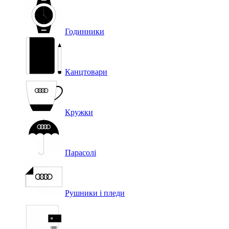
Годинники
Канцтовари
Кружки
Парасолі
Рушники і пледи