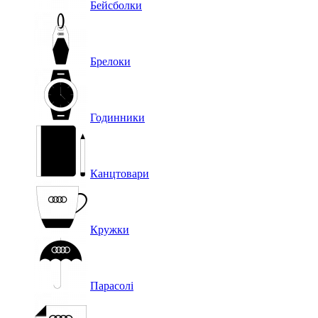
Бейсболки
Брелоки
Годинники
Канцтовари
Кружки
Парасолі