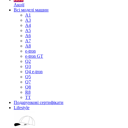
Акції
Всі моделі машин
A1
A3
A4
A5
A6
A7
A8
e-tron
e-tron GT
Q2
Q3
Q4 e-tron
Q5
Q7
Q8
R8
TT
Подарункові сертифікати
Lifestyle