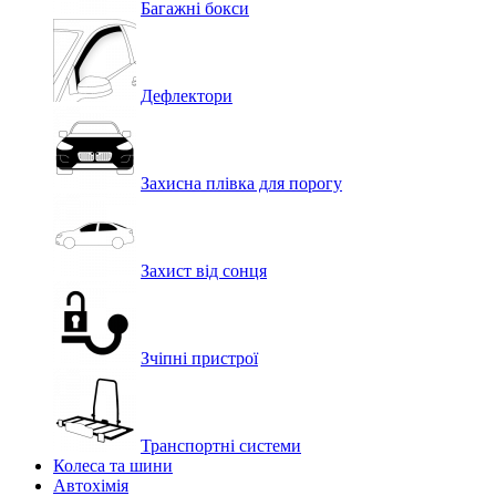
Багажні бокси
Дефлектори
Захисна плівка для порогу
Захист від сонця
Зчіпні пристрої
Транспортні системи
Колеса та шини
Автохімія