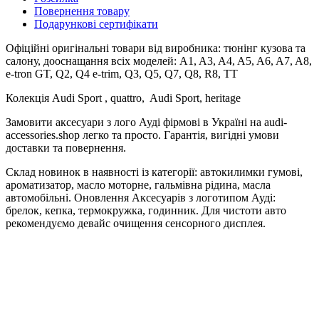
Повернення товару
Подарункові сертифікати
Офіційні оригінальні товари від виробника: тюнінг кузова та
салону, дооснащання всіх моделей: A1, A3, A4, A5, A6, A7, A8,
e-tron GT, Q2, Q4 e-trim, Q3, Q5, Q7, Q8, R8, TT
Колекція Audi Sport , quattro, Audi Sport, heritage
Замовити аксесуари з лого Ауді фірмові в Україні на audi-
accessories.shop легко та просто. Гарантія, вигідні умови
доставки та повернення.
Склад новинок в наявності із категорії: автокилимки гумові,
ароматизатор, масло моторне, гальмівна рідина, масла
автомобільні. Оновлення Аксесуарів з логотипом Ауді:
брелок, кепка, термокружка, годинник. Для чистоти авто
рекомендуємо девайс очищення сенсорного дисплея.
Литі диски та колеса. Для дітей найкращі автокрісла.
Для поціновувачів модельного ряду Audi колекційні модельки
та дитячі машинки.
Низькі ціни на оригінал. В нас можна купити якісні аксесуари