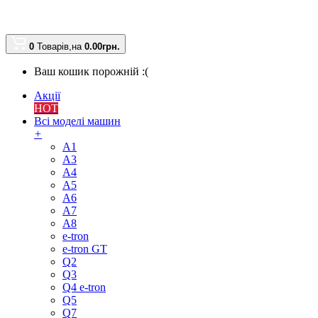
0
Товарів,
на
0.00
грн.
Ваш кошик порожній :(
Акції
HOT
Всі моделі машин
+
A1
A3
A4
A5
A6
A7
A8
e-tron
e-tron GT
Q2
Q3
Q4 e-tron
Q5
Q7