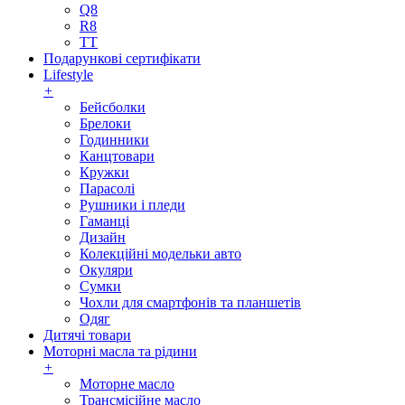
Q8
R8
TT
Подарункові сертифікати
Lifestyle
+
Бейсболки
Брелоки
Годинники
Канцтовари
Кружки
Парасолі
Рушники і пледи
Гаманці
Дизайн
Колекційні модельки авто
Окуляри
Сумки
Чохли для смартфонів та планшетів
Одяг
Дитячі товари
Моторні масла та рідини
+
Моторне масло
Трансмісійне масло