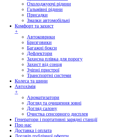
Охолоджуючі рідини
Гальмівні рідини
Присадки
Змазки автомобільні
Комфорт та захист
+
Автоковрики
Бризговики
Багажні бокси
Дефлектори
Захисна плівка для порогу
Захист від сонця
Зчіпні пристрої
Транспортні системи
Колеса та шини
Автохімія
+
Ароматизатори
Догляд та очищення зовні
Догляд салону
Очистка сенсорного дисплея
Генератори і портативні зарядні станції
Про нас
Доставка і оплата
Договір публічної оферти