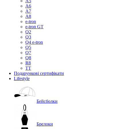
A5
A6
A7
A8
e-tron
e-tron GT
Q2
Q3
Q4 e-tron
Q5
Q7
Q8
R8
TT
Подарункові сертифікати
Lifestyle
Бейсболки
Брелоки