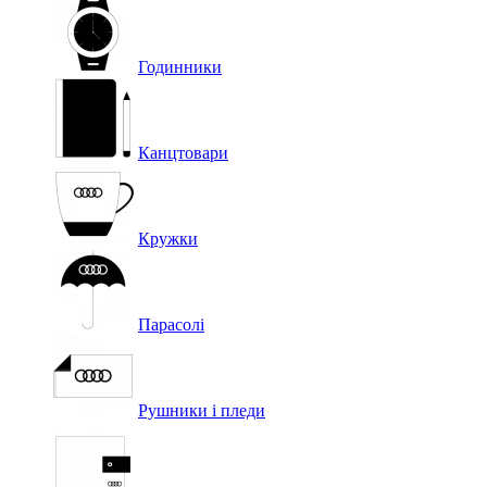
Годинники
Канцтовари
Кружки
Парасолі
Рушники і пледи