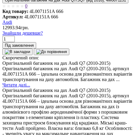
Оригінальний багажник на дах Audi Q7/SQ7 (від 2016), 4M0071151
0
Код товару:
4L0071151A 666
Артикул:
4L0071151A 666
Audi
12993.94грн.
Знайшли дешевше?
Під замовлення
Скорочений опис
Оригінальний багажник на дах Audi Q7 (2010-2015)
Оригінальний багажник на дах Audi Q7 (2010-2015), артикул
4L0071151A 666 – ідеальна основа для різноманітних варіантів
транспортування на даху автомобіля. Багажник на дах ...
Читати далі...
Оригінальний багажник на дах Audi Q7 (2010-2015)
Оригінальний багажник на дах Audi Q7 (2010-2015), артикул
4L0071151A 666 – ідеальна основа для різноманітних варіантів
транспортування на даху автомобіля. Багажник на дах із
алюмінієвого профілю аеродинамічної форми з порошковим
покриттям з елементами кріплення із пластику. Система
захищена пристроєм блокування від крадіжки. Міські краш-
тести Audi пройдено. Власна вага: близько 6,8 кг Особливості:
- зверніть увагу на максимальне навантаження на дах