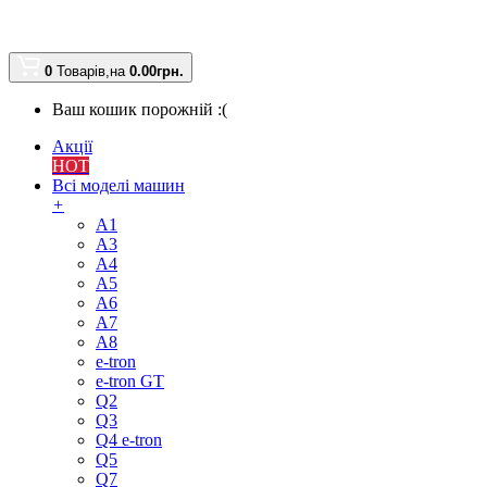
0
Товарів,
на
0.00
грн.
Ваш кошик порожній :(
Акції
HOT
Всі моделі машин
+
A1
A3
A4
A5
A6
A7
A8
e-tron
e-tron GT
Q2
Q3
Q4 e-tron
Q5
Q7