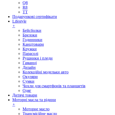
Q8
R8
TT
Подарункові сертифікати
Lifestyle
+
Бейсболки
Брелоки
Годинники
Канцтовари
Кружки
Парасолі
Рушники і пледи
Гаманці
Дизайн
Колекційні модельки авто
Окуляри
Сумки
Чохли для смартфонів та планшетів
Одяг
Дитячі товари
Моторні масла та рідини
+
Моторне масло
Трансмісійне масло