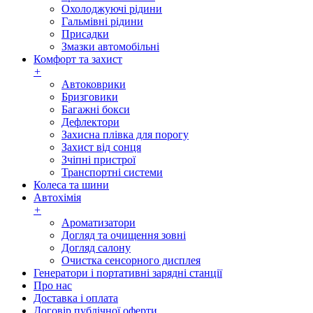
Охолоджуючі рідини
Гальмівні рідини
Присадки
Змазки автомобільні
Комфорт та захист
+
Автоковрики
Бризговики
Багажні бокси
Дефлектори
Захисна плівка для порогу
Захист від сонця
Зчіпні пристрої
Транспортні системи
Колеса та шини
Автохімія
+
Ароматизатори
Догляд та очищення зовні
Догляд салону
Очистка сенсорного дисплея
Генератори і портативні зарядні станції
Про нас
Доставка і оплата
Договір публічної оферти