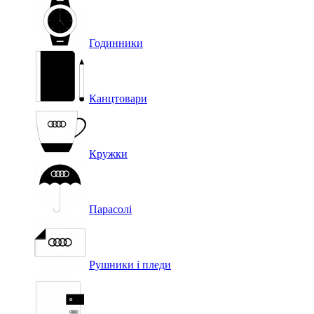
Годинники
Канцтовари
Кружки
Парасолі
Рушники і пледи