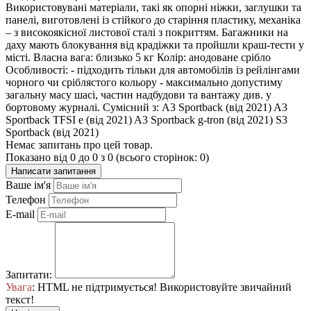
Використовувані матеріали, такі як опорні ніжки, заглушки та
панелі, виготовлені із стійкого до старіння пластику, механіка
– з високоякісної листової сталі з покриттям. Багажники на
даху мають блокування від крадіжки та пройшли краш-тести у
місті. Власна вага: близько 5 кг Колір: анодоване срібло
Особливості: - підходить тільки для автомобілів із рейлінгами
чорного чи сріблястого кольору - максимально допустиму
загальну масу шасі, частин надбудови та вантажу див. у
бортовому журналі. Сумісний з: A3 Sportback (від 2021) A3
Sportback TFSI e (від 2021) A3 Sportback g-tron (від 2021) S3
Sportback (від 2021)
Немає запитань про цей товар.
Показано від 0 до 0 з 0 (всього сторінок: 0)
Написати запитання
Ваше ім'я
Телефон
E-mail
Запитати:
Увага
: HTML не підтримується! Використовуйте звичайний
текст!