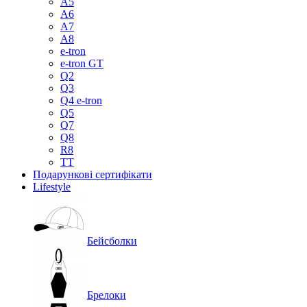
A5
A6
A7
A8
e-tron
e-tron GT
Q2
Q3
Q4 e-tron
Q5
Q7
Q8
R8
TT
Подарункові сертифікати
Lifestyle
Бейсболки
Брелоки