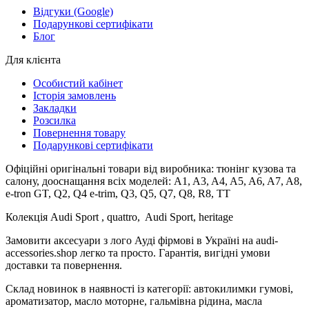
Відгуки (Google)
Подарункові сертифікати
Блог
Для клієнта
Особистий кабінет
Історія замовлень
Закладки
Розсилка
Повернення товару
Подарункові сертифікати
Офіційні оригінальні товари від виробника: тюнінг кузова та
салону, дооснащання всіх моделей: A1, A3, A4, A5, A6, A7, A8,
e-tron GT, Q2, Q4 e-trim, Q3, Q5, Q7, Q8, R8, TT
Колекція Audi Sport , quattro, Audi Sport, heritage
Замовити аксесуари з лого Ауді фірмові в Україні на audi-
accessories.shop легко та просто. Гарантія, вигідні умови
доставки та повернення.
Склад новинок в наявності із категорії: автокилимки гумові,
ароматизатор, масло моторне, гальмівна рідина, масла