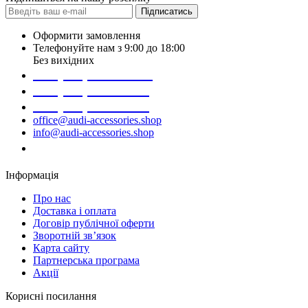
Підписатись
Оформити замовлення
Телефонуйте нам з 9:00 до 18:00
Без вихідних
+38 (098) 452- 45-12
+38 (068) 691-16-89
+38 (099) 522-80-38
office@audi-accessories.shop
info@audi-accessories.shop
Замовити дзвінок
Інформація
Про нас
Доставка і оплата
Договір публічної оферти
Зворотній зв’язок
Карта сайту
Партнерська програма
Акції
Корисні посилання