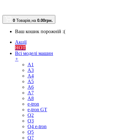
0
Товарів,
на
0.00
грн.
Ваш кошик порожній :(
Акції
HOT
Всі моделі машин
+
A1
A3
A4
A5
A6
A7
A8
e-tron
e-tron GT
Q2
Q3
Q4 e-tron
Q5
Q7