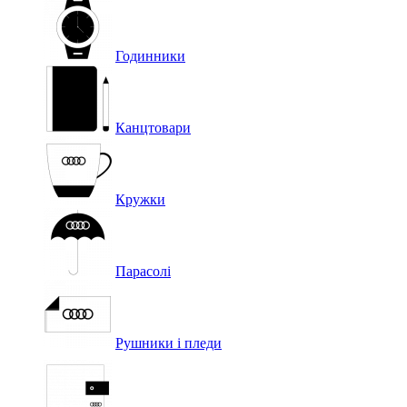
Годинники
Канцтовари
Кружки
Парасолі
Рушники і пледи