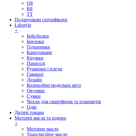
Q8
R8
TT
Подарункові сертифікати
Lifestyle
+
Бейсболки
Брелоки
Годинники
Канцтовари
Кружки
Парасолі
Рушники і пледи
Гаманці
Дизайн
Колекційні модельки авто
Окуляри
Сумки
Чохли для смартфонів та планшетів
Одяг
Дитячі товари
Моторні масла та рідини
+
Моторне масло
Трансмісійне масло