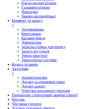
Охолоджуючі рідини
Гальмівні рідини
Присадки
Змазки автомобільні
Комфорт та захист
+
Автоковрики
Бризговики
Багажні бокси
Дефлектори
Захисна плівка для порогу
Захист від сонця
Зчіпні пристрої
Транспортні системи
Колеса та шини
Автохімія
+
Ароматизатори
Догляд та очищення зовні
Догляд салону
Очистка сенсорного дисплея
Генератори і портативні зарядні станції
Про нас
Доставка і оплата
Договір публічної оферти