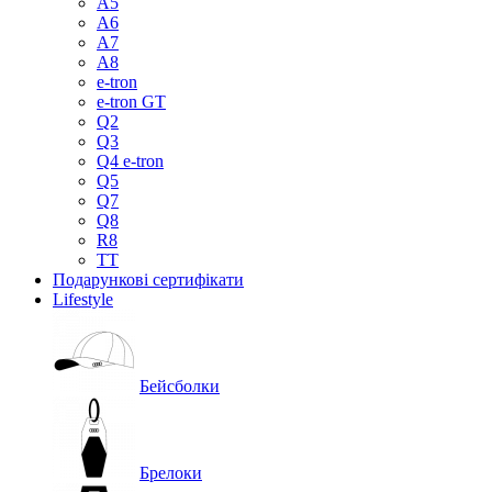
A5
A6
A7
A8
e-tron
e-tron GT
Q2
Q3
Q4 e-tron
Q5
Q7
Q8
R8
TT
Подарункові сертифікати
Lifestyle
Бейсболки
Брелоки