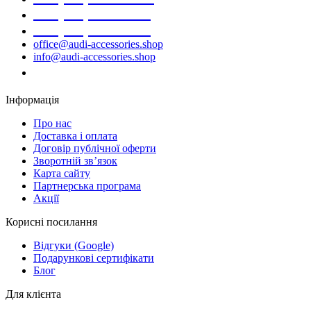
+38 (068) 691-16-89
+38 (099) 522-80-38
office@audi-accessories.shop
info@audi-accessories.shop
Замовити дзвінок
Інформація
Про нас
Доставка і оплата
Договір публічної оферти
Зворотній зв’язок
Карта сайту
Партнерська програма
Акції
Корисні посилання
Відгуки (Google)
Подарункові сертифікати
Блог
Для клієнта