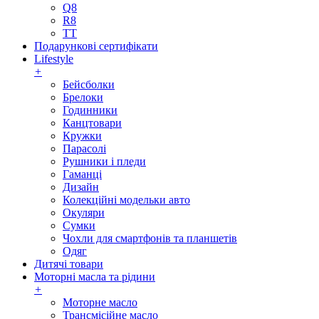
Q8
R8
TT
Подарункові сертифікати
Lifestyle
+
Бейсболки
Брелоки
Годинники
Канцтовари
Кружки
Парасолі
Рушники і пледи
Гаманці
Дизайн
Колекційні модельки авто
Окуляри
Сумки
Чохли для смартфонів та планшетів
Одяг
Дитячі товари
Моторні масла та рідини
+
Моторне масло
Трансмісійне масло