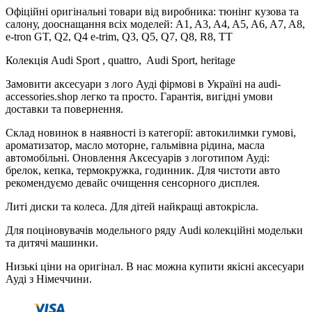
Офіційні оригінальні товари від виробника: тюнінг кузова та
салону, дооснащання всіх моделей: A1, A3, A4, A5, A6, A7, A8,
e-tron GT, Q2, Q4 e-trim, Q3, Q5, Q7, Q8, R8, TT
Колекція Audi Sport , quattro, Audi Sport, heritage
Замовити аксесуари з лого Ауді фірмові в Україні на audi-
accessories.shop легко та просто. Гарантія, вигідні умови
доставки та повернення.
Склад новинок в наявності із категорії: автокилимки гумові,
ароматизатор, масло моторне, гальмівна рідина, масла
автомобільні. Оновлення Аксесуарів з логотипом Ауді:
брелок, кепка, термокружка, годинник. Для чистоти авто
рекомендуємо девайс очищення сенсорного дисплея.
Литі диски та колеса. Для дітей найкращі автокрісла.
Для поціновувачів модельного ряду Audi колекційні модельки
та дитячі машинки.
Низькі ціни на оригінал. В нас можна купити якісні аксесуари
Ауді з Німеччини.