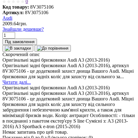
0
Код товару:
8V3075106
Артикул:
8V3075106
Audi
2009.64грн.
Знайшли дешевше?
Під замовлення
Скорочений опис
Оригінальні задні бризковики Audi A3 (2013-2016)
Оригінальні задні бризковики Audi A3 (2013-2016), артикул
8V3075106 - це додатковий захист днища Вашого Audi. Міцні
бризковики для задніх коліс для захисту від сильного за...
Читати далі...
Оригінальні задні бризковики Audi A3 (2013-2016)
Оригінальні задні бризковики Audi A3 (2013-2016), артикул
8V3075106 - це додатковий захист днища Вашого Audi. Міцні
бризковики для задніх коліс для захисту від сильного
забруднення і небезпечною кам'яної крихти, а також для
мінімізації бризків води. Колір: антрацит Особливості: - тільки
в поєднанні з пакетом екстер'єру S line Сумісні з: A3 (2013-
2016) A3 Sportback e-tron (2015-2016)
Немає запитань про цей товар.
Показано від 0 до 0 з 0 (всього сторінок: 0)