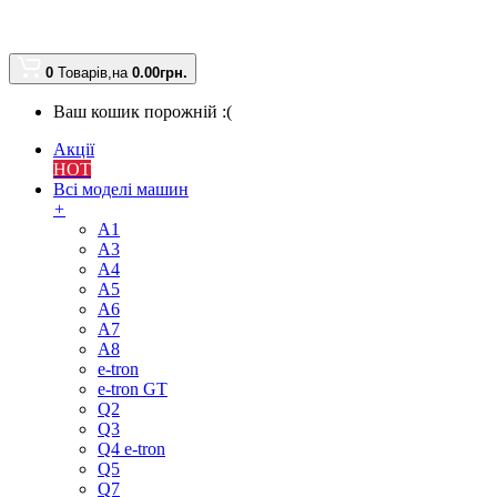
0
Товарів,
на
0.00
грн.
Ваш кошик порожній :(
Акції
HOT
Всі моделі машин
+
A1
A3
A4
A5
A6
A7
A8
e-tron
e-tron GT
Q2
Q3
Q4 e-tron
Q5
Q7