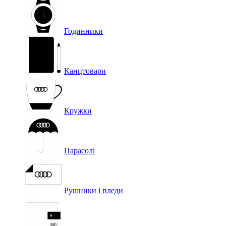
Годинники
Канцтовари
Кружки
Парасолі
Рушники і пледи