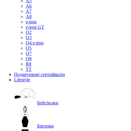
A5
A6
A7
A8
e-tron
e-tron GT
Q2
Q3
Q4 e-tron
Q5
Q7
Q8
R8
TT
Подарункові сертифікати
Lifestyle
Бейсболки
Брелоки