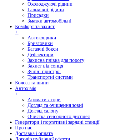
Охолоджуючі рідини
Гальмівні рідини
Присадки
Змазки автомобільні
Комфорт та захист
+
Автоковрики
Бризговики
Багажні бокси
Дефлектори
Захисна плівка для порогу
Захист від сонця
Зчіпні пристрої
Транспортні системи
Колеса та шини
Автохімія
+
Ароматизатори
Догляд та очищення зовні
Догляд салону
Очистка сенсорного дисплея
Генератори і портативні зарядні станції
Про нас
Доставка і оплата
Договір публічної оферти