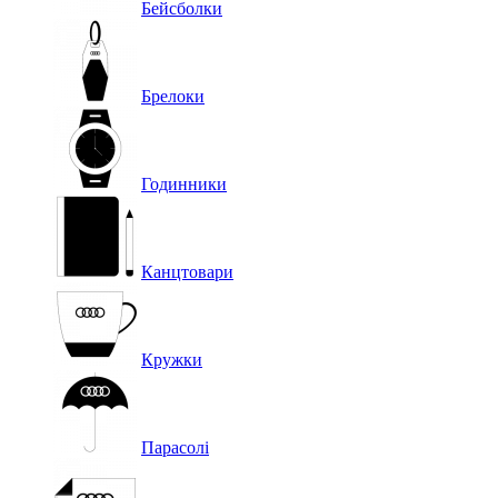
Бейсболки
Брелоки
Годинники
Канцтовари
Кружки
Парасолі