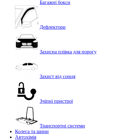
Багажні бокси
Дефлектори
Захисна плівка для порогу
Захист від сонця
Зчіпні пристрої
Транспортні системи
Колеса та шини
Автохімія