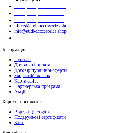
+38 (098) 452- 45-12
+38 (068) 691-16-89
+38 (099) 522-80-38
office@audi-accessories.shop
info@audi-accessories.shop
Замовити дзвінок
Інформація
Про нас
Доставка і оплата
Договір публічної оферти
Зворотній зв’язок
Карта сайту
Партнерська програма
Акції
Корисні посилання
Відгуки (Google)
Подарункові сертифікати
Блог
Для клієнта