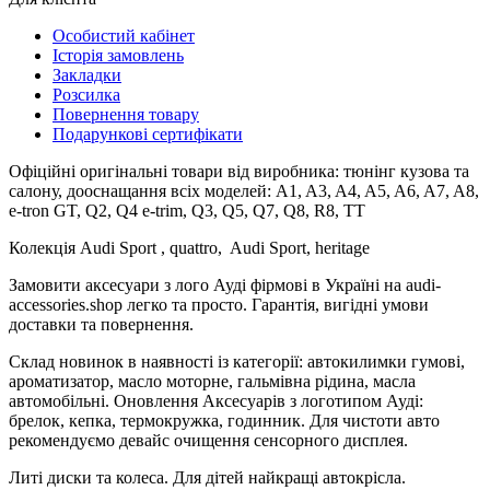
Особистий кабінет
Історія замовлень
Закладки
Розсилка
Повернення товару
Подарункові сертифікати
Офіційні оригінальні товари від виробника: тюнінг кузова та
салону, дооснащання всіх моделей: A1, A3, A4, A5, A6, A7, A8,
e-tron GT, Q2, Q4 e-trim, Q3, Q5, Q7, Q8, R8, TT
Колекція Audi Sport , quattro, Audi Sport, heritage
Замовити аксесуари з лого Ауді фірмові в Україні на audi-
accessories.shop легко та просто. Гарантія, вигідні умови
доставки та повернення.
Склад новинок в наявності із категорії: автокилимки гумові,
ароматизатор, масло моторне, гальмівна рідина, масла
автомобільні. Оновлення Аксесуарів з логотипом Ауді:
брелок, кепка, термокружка, годинник. Для чистоти авто
рекомендуємо девайс очищення сенсорного дисплея.
Литі диски та колеса. Для дітей найкращі автокрісла.