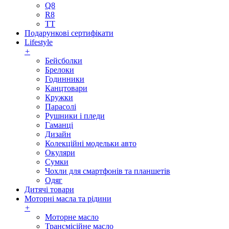
Q8
R8
TT
Подарункові сертифікати
Lifestyle
+
Бейсболки
Брелоки
Годинники
Канцтовари
Кружки
Парасолі
Рушники і пледи
Гаманці
Дизайн
Колекційні модельки авто
Окуляри
Сумки
Чохли для смартфонів та планшетів
Одяг
Дитячі товари
Моторні масла та рідини
+
Моторне масло
Трансмісійне масло