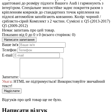
адаптовані до розміру підлоги Вашого Audi і гармонують з
інтер'єром. Спеціальне зносостійке заднє покриття разом з
кріпленням ковриків до стандартних точок кріплення на
підлозі автомобіля запобігають ковзанню. Колір: чорний /
сріблясто-сірий Комплект з 2 частин. Сумісні з: Q5 (2013-2017)
Q5 (2009-2012)
Немає запитань про цей товар.
Показано від 0 до 0 з 0 (всього сторінок: 0)
Написати запитання
Ваше ім'я
Телефон
E-mail
Запитати:
Увага
: HTML не підтримується! Використовуйте звичайний
текст!
Надіслати
Відгуків про цей товар ще не було.
Написати відгук