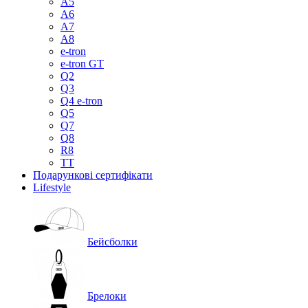
A5
A6
A7
A8
e-tron
e-tron GT
Q2
Q3
Q4 e-tron
Q5
Q7
Q8
R8
TT
Подарункові сертифікати
Lifestyle
Бейсболки
Брелоки