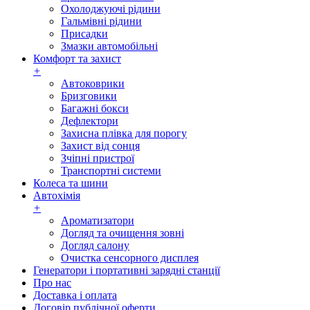
Охолоджуючі рідини
Гальмівні рідини
Присадки
Змазки автомобільні
Комфорт та захист
+
Автоковрики
Бризговики
Багажні бокси
Дефлектори
Захисна плівка для порогу
Захист від сонця
Зчіпні пристрої
Транспортні системи
Колеса та шини
Автохімія
+
Ароматизатори
Догляд та очищення зовні
Догляд салону
Очистка сенсорного дисплея
Генератори і портативні зарядні станції
Про нас
Доставка і оплата
Договір публічної оферти