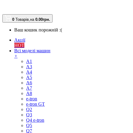
0
Товарів,
на
0.00
грн.
Ваш кошик порожній :(
Акції
HOT
Всі моделі машин
+
A1
A3
A4
A5
A6
A7
A8
e-tron
e-tron GT
Q2
Q3
Q4 e-tron
Q5
Q7