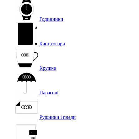
Годинники
Канцтовари
Кружки
Парасолі
Рушники і пледи