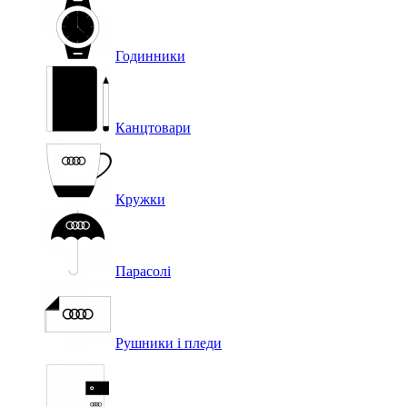
Годинники
Канцтовари
Кружки
Парасолі
Рушники і пледи