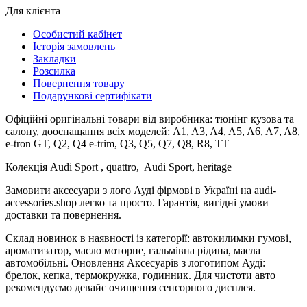
Для клієнта
Особистий кабінет
Історія замовлень
Закладки
Розсилка
Повернення товару
Подарункові сертифікати
Офіційні оригінальні товари від виробника: тюнінг кузова та
салону, дооснащання всіх моделей: A1, A3, A4, A5, A6, A7, A8,
e-tron GT, Q2, Q4 e-trim, Q3, Q5, Q7, Q8, R8, TT
Колекція Audi Sport , quattro, Audi Sport, heritage
Замовити аксесуари з лого Ауді фірмові в Україні на audi-
accessories.shop легко та просто. Гарантія, вигідні умови
доставки та повернення.
Склад новинок в наявності із категорії: автокилимки гумові,
ароматизатор, масло моторне, гальмівна рідина, масла
автомобільні. Оновлення Аксесуарів з логотипом Ауді:
брелок, кепка, термокружка, годинник. Для чистоти авто
рекомендуємо девайс очищення сенсорного дисплея.