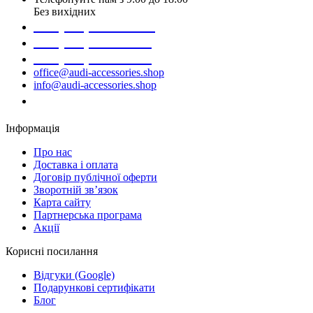
Без вихідних
+38 (098) 452- 45-12
+38 (068) 691-16-89
+38 (099) 522-80-38
office@audi-accessories.shop
info@audi-accessories.shop
Замовити дзвінок
Інформація
Про нас
Доставка і оплата
Договір публічної оферти
Зворотній зв’язок
Карта сайту
Партнерська програма
Акції
Корисні посилання
Відгуки (Google)
Подарункові сертифікати
Блог