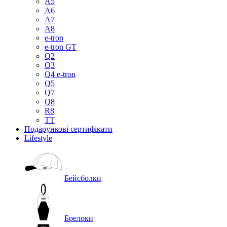
A5
A6
A7
A8
e-tron
e-tron GT
Q2
Q3
Q4 e-tron
Q5
Q7
Q8
R8
TT
Подарункові сертифікати
Lifestyle
Бейсболки
Брелоки