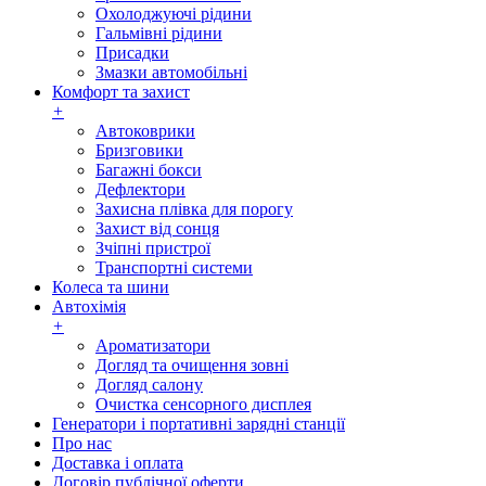
Охолоджуючі рідини
Гальмівні рідини
Присадки
Змазки автомобільні
Комфорт та захист
+
Автоковрики
Бризговики
Багажні бокси
Дефлектори
Захисна плівка для порогу
Захист від сонця
Зчіпні пристрої
Транспортні системи
Колеса та шини
Автохімія
+
Ароматизатори
Догляд та очищення зовні
Догляд салону
Очистка сенсорного дисплея
Генератори і портативні зарядні станції
Про нас
Доставка і оплата
Договір публічної оферти