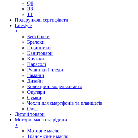
Q8
R8
TT
Подарункові сертифікати
Lifestyle
+
Бейсболки
Брелоки
Годинники
Канцтовари
Кружки
Парасолі
Рушники і пледи
Гаманці
Дизайн
Колекційні модельки авто
Окуляри
Сумки
Чохли для смартфонів та планшетів
Одяг
Дитячі товари
Моторні масла та рідини
+
Моторне масло
Трансмісійне масло