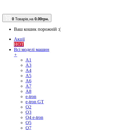
0
Товарів,
на
0.00
грн.
Ваш кошик порожній :(
Акції
HOT
Всі моделі машин
+
A1
A3
A4
A5
A6
A7
A8
e-tron
e-tron GT
Q2
Q3
Q4 e-tron
Q5
Q7