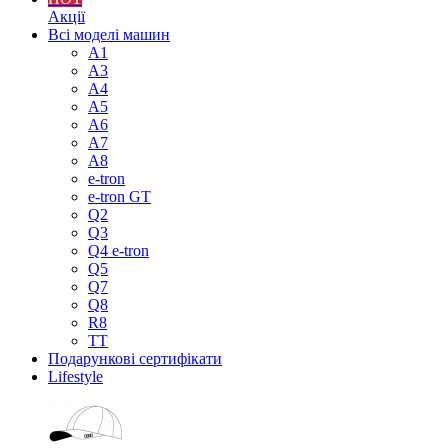
Акції
Всі моделі машин
A1
A3
A4
A5
A6
A7
A8
e-tron
e-tron GT
Q2
Q3
Q4 e-tron
Q5
Q7
Q8
R8
TT
Подарункові сертифікати
Lifestyle