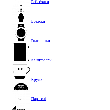
Бейсболки
Брелоки
Годинники
Канцтовари
Кружки
Парасолі