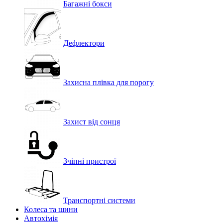
Багажні бокси
Дефлектори
Захисна плівка для порогу
Захист від сонця
Зчіпні пристрої
Транспортні системи
Колеса та шини
Автохімія