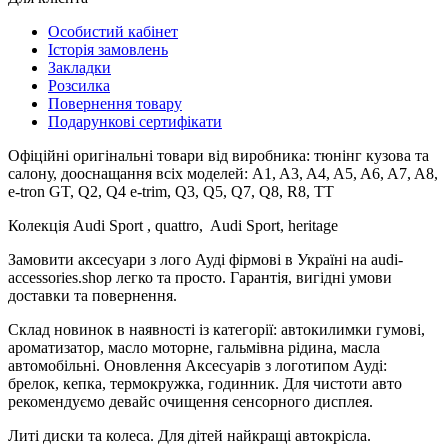
Особистий кабінет
Історія замовлень
Закладки
Розсилка
Повернення товару
Подарункові сертифікати
Офіційні оригінальні товари від виробника: тюнінг кузова та
салону, дооснащання всіх моделей: A1, A3, A4, A5, A6, A7, A8,
e-tron GT, Q2, Q4 e-trim, Q3, Q5, Q7, Q8, R8, TT
Колекція Audi Sport , quattro, Audi Sport, heritage
Замовити аксесуари з лого Ауді фірмові в Україні на audi-
accessories.shop легко та просто. Гарантія, вигідні умови
доставки та повернення.
Склад новинок в наявності із категорії: автокилимки гумові,
ароматизатор, масло моторне, гальмівна рідина, масла
автомобільні. Оновлення Аксесуарів з логотипом Ауді:
брелок, кепка, термокружка, годинник. Для чистоти авто
рекомендуємо девайс очищення сенсорного дисплея.
Литі диски та колеса. Для дітей найкращі автокрісла.