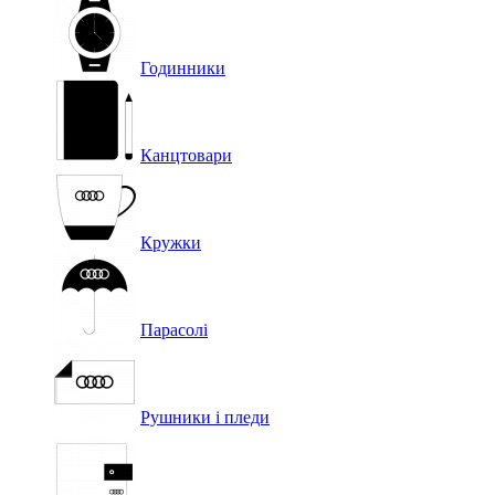
Годинники
Канцтовари
Кружки
Парасолі
Рушники і пледи