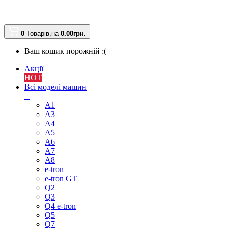
0
Товарів,
на
0.00
грн.
Ваш кошик порожній :(
Акції
HOT
Всі моделі машин
+
A1
A3
A4
A5
A6
A7
A8
e-tron
e-tron GT
Q2
Q3
Q4 e-tron
Q5
Q7