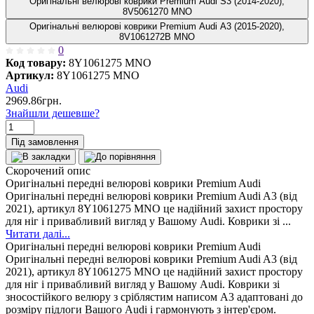
Оригінальні велюрові коврики Premium Audi S3 (2014-2020),
8V5061270 MNO
Оригінальні велюрові коврики Premium Audi A3 (2015-2020),
8V1061272B MNO
0
Код товару:
8Y1061275 MNO
Артикул:
8Y1061275 MNO
Audi
2969.86грн.
Знайшли дешевше?
Під замовлення
Скорочений опис
Оригінальні передні велюрові коврики Premium Audi
Оригінальні передні велюрові коврики Premium Audi A3 (від
2021), артикул 8Y1061275 MNO це надійний захист простору
для ніг і привабливий вигляд у Вашому Audi. Коврики зі ...
Читати далі...
Оригінальні передні велюрові коврики Premium Audi
Оригінальні передні велюрові коврики Premium Audi A3 (від
2021), артикул 8Y1061275 MNO це надійний захист простору
для ніг і привабливий вигляд у Вашому Audi. Коврики зі
зносостійкого велюру з сріблястим написом A3 адаптовані до
розміру підлоги Вашого Audi і гармонують з інтер'єром.