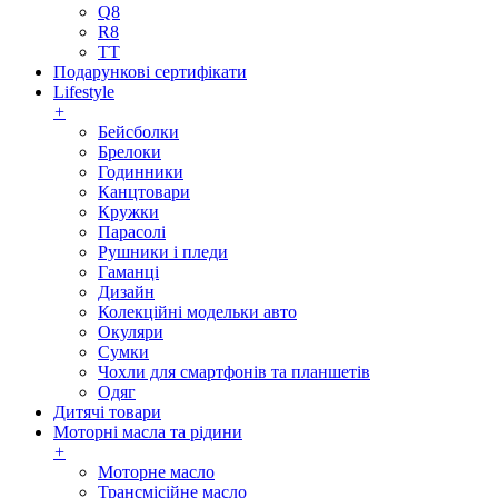
Q8
R8
TT
Подарункові сертифікати
Lifestyle
+
Бейсболки
Брелоки
Годинники
Канцтовари
Кружки
Парасолі
Рушники і пледи
Гаманці
Дизайн
Колекційні модельки авто
Окуляри
Сумки
Чохли для смартфонів та планшетів
Одяг
Дитячі товари
Моторні масла та рідини
+
Моторне масло
Трансмісійне масло