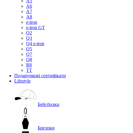
A5
A6
A7
A8
e-tron
e-tron GT
Q2
Q3
Q4 e-tron
Q5
Q7
Q8
R8
TT
Подарункові сертифікати
Lifestyle
Бейсболки
Брелоки