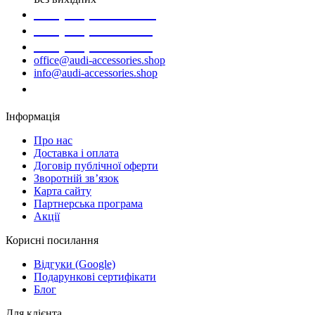
+38 (098) 452- 45-12
+38 (068) 691-16-89
+38 (099) 522-80-38
office@audi-accessories.shop
info@audi-accessories.shop
Замовити дзвінок
Інформація
Про нас
Доставка і оплата
Договір публічної оферти
Зворотній зв’язок
Карта сайту
Партнерська програма
Акції
Корисні посилання
Відгуки (Google)
Подарункові сертифікати
Блог
Для клієнта