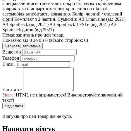
Спеціальне зносостійке заднє покриття разом з кріпленням
ковриків до стандартних точок кріплення на підлозі
автомобіля запобігають ковзанню. Колір: чорний / сталевий
сірий Комплект з 2 частин. Сумісні з: A3 Limousine (від 2021)
A3 Sportback (від 2021) A3 Sportback TFSI e (від 2021) A3
Sportback g-tron (від 2021)
Немає запитань про цей товар.
Показано від 0 до 0 з 0 (всього сторінок: 0)
Написати запитання
Ваше ім'я
Телефон
E-mail
Запитати:
Увага
: HTML не підтримується! Використовуйте звичайний
текст!
Надіслати
Відгуків про цей товар ще не було.
Написати відгук