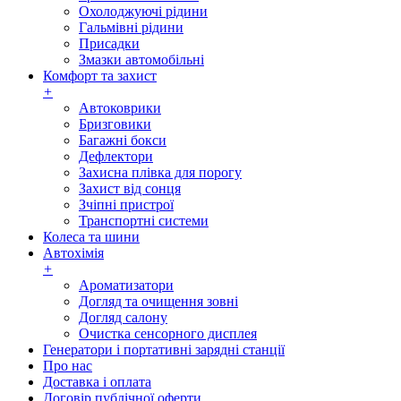
Охолоджуючі рідини
Гальмівні рідини
Присадки
Змазки автомобільні
Комфорт та захист
+
Автоковрики
Бризговики
Багажні бокси
Дефлектори
Захисна плівка для порогу
Захист від сонця
Зчіпні пристрої
Транспортні системи
Колеса та шини
Автохімія
+
Ароматизатори
Догляд та очищення зовні
Догляд салону
Очистка сенсорного дисплея
Генератори і портативні зарядні станції
Про нас
Доставка і оплата
Договір публічної оферти