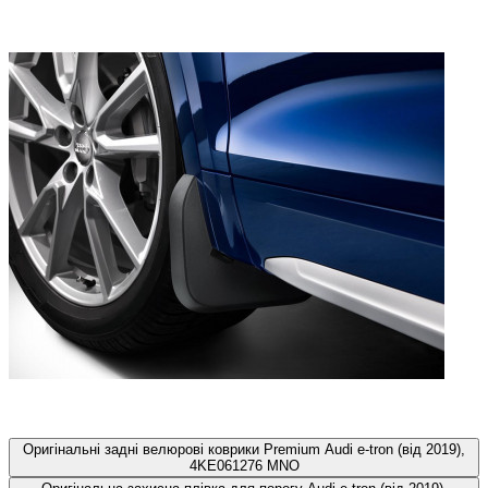
Оригінальні задні велюрові коврики Premium Audi e-tron (від 2019),
4KE061276 MNO