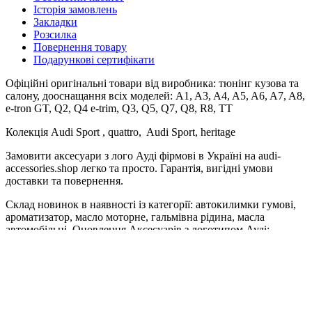
Історія замовлень
Закладки
Розсилка
Повернення товару
Подарункові сертифікати
Офіційні оригінальні товари від виробника: тюнінг кузова та
салону, дооснащання всіх моделей: A1, A3, A4, A5, A6, A7, A8,
e-tron GT, Q2, Q4 e-trim, Q3, Q5, Q7, Q8, R8, TT
Колекція Audi Sport , quattro, Audi Sport, heritage
Замовити аксесуари з лого Ауді фірмові в Україні на audi-
accessories.shop легко та просто. Гарантія, вигідні умови
доставки та повернення.
Склад новинок в наявності із категорії: автокилимки гумові,
ароматизатор, масло моторне, гальмівна рідина, масла
автомобільні. Оновлення Аксесуарів з логотипом Ауді:
брелок, кепка, термокружка, годинник. Для чистоти авто
рекомендуємо девайс очищення сенсорного дисплея.
Литі диски та колеса. Для дітей найкращі автокрісла.
Для поціновувачів модельного ряду Audi колекційні модельки