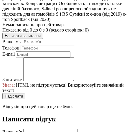
затискачів. Колір: антрацит Особливості: - підходить тільки
для ліній базового, S-line і розширеного обладнання - не
підходить для автомобілів S і RS Сумісні з: e-tron (від 2019) e-
tron Sportback (від 2020)
Немає запитань про цей товар.
Показано від 0 до 0 з 0 (всього сторінок: 0)
Написати запитання
Ваше ім'я
Телефон
E-mail
Запитати:
Увага
: HTML не підтримується! Використовуйте звичайний
текст!
Надіслати
Відгуків про цей товар ще не було.
Написати відгук
Ваше ім’я