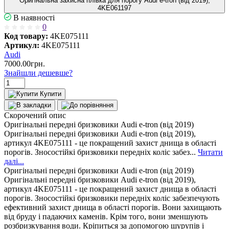
Оригінальна захисна плівка для порогу Audi e-tron (від 2019),
4KE061197
В наявності
0
Код товару:
4KE075111
Артикул:
4KE075111
Audi
7000.00грн.
Знайшли дешевше?
Купити
Скорочений опис
Оригінальні передні бризковики Audi e-tron (від 2019)
Оригінальні передні бризковики Audi e-tron (від 2019),
артикул 4KE075111 - це покращений захист днища в області
порогів. Зносостійкі бризковики передніх коліс забез...
Читати
далі...
Оригінальні передні бризковики Audi e-tron (від 2019)
Оригінальні передні бризковики Audi e-tron (від 2019),
артикул 4KE075111 - це покращений захист днища в області
порогів. Зносостійкі бризковики передніх коліс забезпечують
ефективний захист днища в області порогів. Вони захищають
від бруду і падаючих каменів. Крім того, вони зменшують
розбризкування води. Кріпиться за допомогою шурупів і