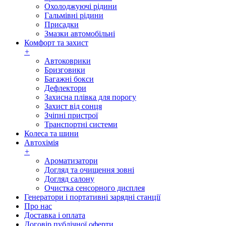
Охолоджуючі рідини
Гальмівні рідини
Присадки
Змазки автомобільні
Комфорт та захист
+
Автоковрики
Бризговики
Багажні бокси
Дефлектори
Захисна плівка для порогу
Захист від сонця
Зчіпні пристрої
Транспортні системи
Колеса та шини
Автохімія
+
Ароматизатори
Догляд та очищення зовні
Догляд салону
Очистка сенсорного дисплея
Генератори і портативні зарядні станції
Про нас
Доставка і оплата
Договір публічної оферти