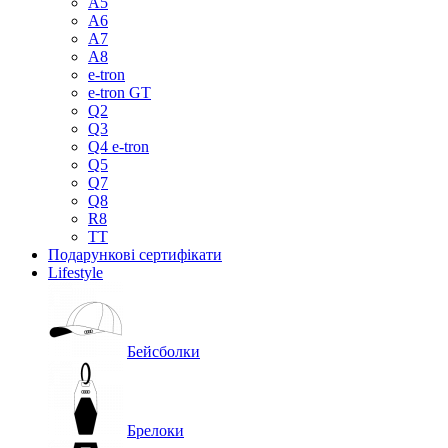
A5
A6
A7
A8
e-tron
e-tron GT
Q2
Q3
Q4 e-tron
Q5
Q7
Q8
R8
TT
Подарункові сертифікати
Lifestyle
Бейсболки
Брелоки