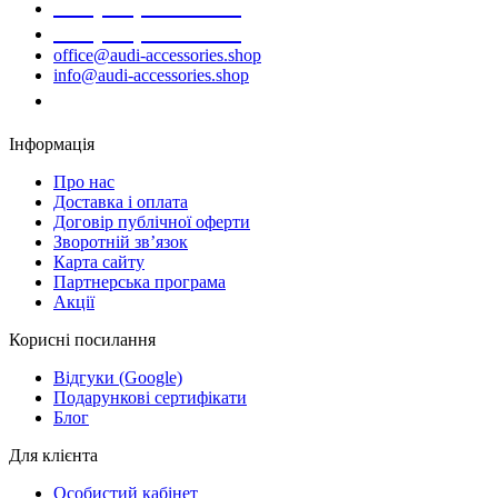
+38 (068) 691-16-89
+38 (099) 522-80-38
office@audi-accessories.shop
info@audi-accessories.shop
Замовити дзвінок
Інформація
Про нас
Доставка і оплата
Договір публічної оферти
Зворотній зв’язок
Карта сайту
Партнерська програма
Акції
Корисні посилання
Відгуки (Google)
Подарункові сертифікати
Блог
Для клієнта
Особистий кабінет