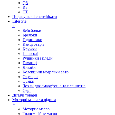
Q8
R8
TT
Подарункові сертифікати
Lifestyle
+
Бейсболки
Брелоки
Годинники
Канцтовари
Кружки
Парасолі
Рушники і пледи
Гаманці
Дизайн
Колекційні модельки авто
Окуляри
Сумки
Чохли для смартфонів та планшетів
Одяг
Дитячі товари
Моторні масла та рідини
+
Моторне масло
Трансмісійне масло