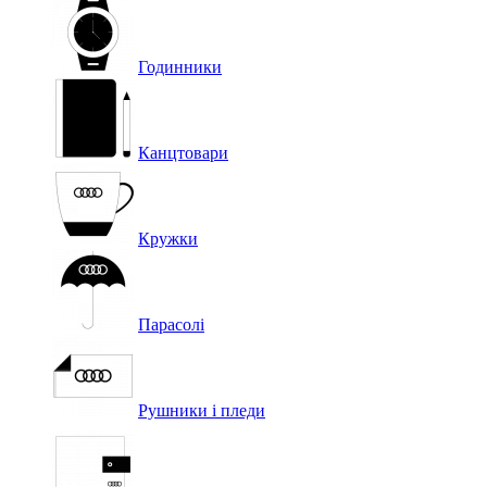
Годинники
Канцтовари
Кружки
Парасолі
Рушники і пледи