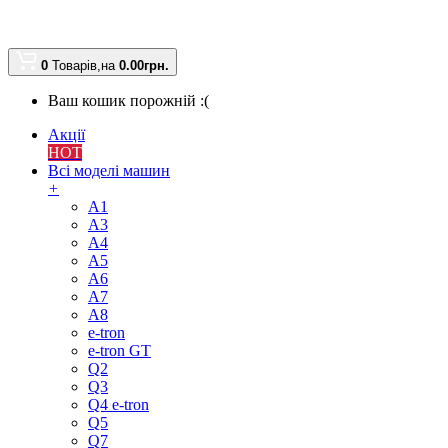
0
Товарів,
на
0.00
грн.
Ваш кошик порожній :(
Акції
HOT
Всі моделі машин
+
A1
A3
A4
A5
A6
A7
A8
e-tron
e-tron GT
Q2
Q3
Q4 e-tron
Q5
Q7