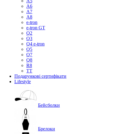
A5
A6
A7
A8
e-tron
e-tron GT
Q2
Q3
Q4 e-tron
Q5
Q7
Q8
R8
TT
Подарункові сертифікати
Lifestyle
Бейсболки
Брелоки