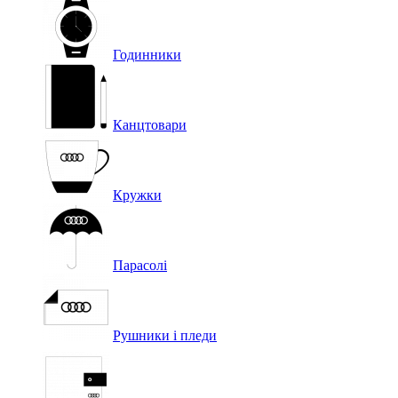
Годинники
Канцтовари
Кружки
Парасолі
Рушники і пледи