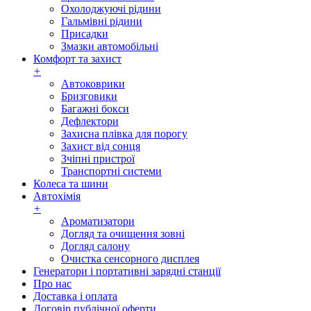
Охолоджуючі рідини
Гальмівні рідини
Присадки
Змазки автомобільні
Комфорт та захист
+
Автоковрики
Бризговики
Багажні бокси
Дефлектори
Захисна плівка для порогу
Захист від сонця
Зчіпні пристрої
Транспортні системи
Колеса та шини
Автохімія
+
Ароматизатори
Догляд та очищення зовні
Догляд салону
Очистка сенсорного дисплея
Генератори і портативні зарядні станції
Про нас
Доставка і оплата
Договір публічної оферти