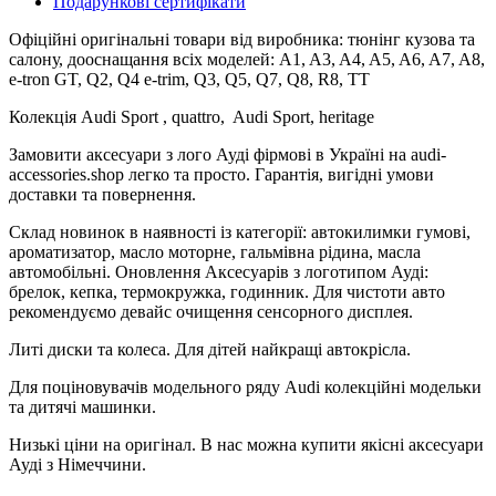
Подарункові сертифікати
Офіційні оригінальні товари від виробника: тюнінг кузова та
салону, дооснащання всіх моделей: A1, A3, A4, A5, A6, A7, A8,
e-tron GT, Q2, Q4 e-trim, Q3, Q5, Q7, Q8, R8, TT
Колекція Audi Sport , quattro, Audi Sport, heritage
Замовити аксесуари з лого Ауді фірмові в Україні на audi-
accessories.shop легко та просто. Гарантія, вигідні умови
доставки та повернення.
Склад новинок в наявності із категорії: автокилимки гумові,
ароматизатор, масло моторне, гальмівна рідина, масла
автомобільні. Оновлення Аксесуарів з логотипом Ауді:
брелок, кепка, термокружка, годинник. Для чистоти авто
рекомендуємо девайс очищення сенсорного дисплея.
Литі диски та колеса. Для дітей найкращі автокрісла.
Для поціновувачів модельного ряду Audi колекційні модельки
та дитячі машинки.
Низькі ціни на оригінал. В нас можна купити якісні аксесуари
Ауді з Німеччини.