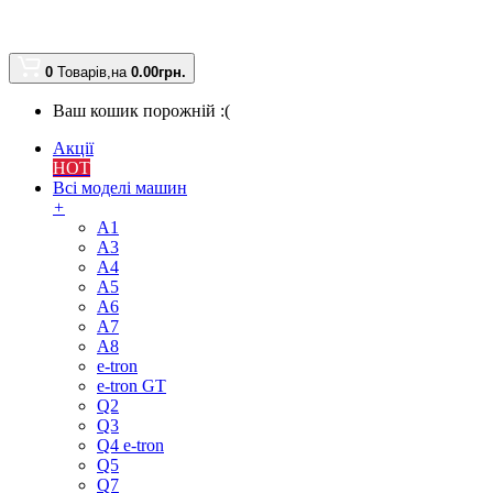
0
Товарів,
на
0.00
грн.
Ваш кошик порожній :(
Акції
HOT
Всі моделі машин
+
A1
A3
A4
A5
A6
A7
A8
e-tron
e-tron GT
Q2
Q3
Q4 e-tron
Q5
Q7