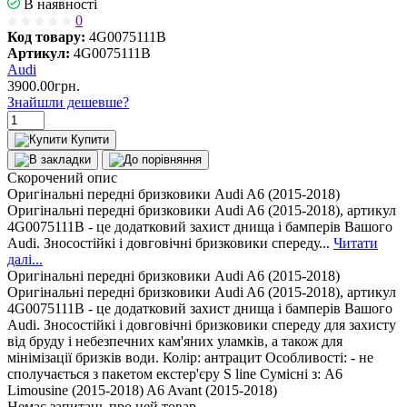
В наявності
0
Код товару:
4G0075111B
Артикул:
4G0075111B
Audi
3900.00грн.
Знайшли дешевше?
Купити
Скорочений опис
Оригінальні передні бризковики Audi A6 (2015-2018)
Оригінальні передні бризковики Audi A6 (2015-2018), артикул
4G0075111B - це додатковий захист днища і бамперів Вашого
Audi. Зносостійкі і довговічні бризковики спереду...
Читати
далі...
Оригінальні передні бризковики Audi A6 (2015-2018)
Оригінальні передні бризковики Audi A6 (2015-2018), артикул
4G0075111B - це додатковий захист днища і бамперів Вашого
Audi. Зносостійкі і довговічні бризковики спереду для захисту
від бруду і небезпечних кам'яних уламків, а також для
мінімізації бризків води. Колір: антрацит Особливості: - не
сполучається з пакетом екстер'єру S line Сумісні з: A6
Limousine (2015-2018) A6 Avant (2015-2018)
Немає запитань про цей товар.