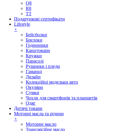
Q8
R8
TT
Подарункові сертифікати
Lifestyle
+
Бейсболки
Брелоки
Годинники
Канцтовари
Кружки
Парасолі
Рушники і пледи
Гаманці
Дизайн
Колекційні модельки авто
Окуляри
Сумки
Чохли для смартфонів та планшетів
Одяг
Дитячі товари
Моторні масла та рідини
+
Моторне масло
Трансмісійне масло